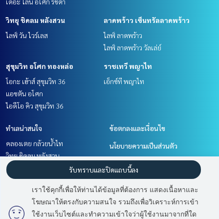
เดอะ ไลน์ อโศก รัชดา
วิทยุ ชิดลม หลังสวน
ลาดพร้าว เซ็นทรัลลาดพร้าว
ไลฟ์ วัน ไวร์เลส
ไลฟ์ ลาดพร้าว
ไลฟ์ ลาดพร้าว วัลเล่ย์
สุขุมวิท อโศก ทองหล่อ
ราชเทวี พญาไท
โอกะ เฮ้าส์ สุขุมวิท 36
เอ็กซ์ที พญาไท
แอชตัน อโศก
ไอดีโอ คิว สุขุมวิท 36
ทำเลน่าสนใจ
ข้อตกลงและเงื่อนไข
คลองเตย กล้วยน้ำไท
นโยบายความเป็นส่วนตัว
วิทยุ ชิดลม หลังสวน
เกี่ยวกับเรา
ลาดพร้าว เซ็นทรัลลาดพร้าว
รับทราบและปิดแถบนี้ลง
พระราม 9 เพชรบุรีตัดใหม่ RCA
วิธีการฝากขาย-เช่า
เราใช้คุกกี้เพื่อให้ท่านได้ข้อมูลที่ต้องการ แสดงเนื้อหาและ
ราชเทวี พญาไท
ติดต่อ
โฆษณาให้ตรงกับความสนใจ รวมถึงเพื่อวิเคราะห์การเข้า
สุขุมวิท อโศก ทองหล่อ
ใช้งานเว็บไซต์และทำความเข้าใจว่าผู้ใช้งานมาจากที่ใด