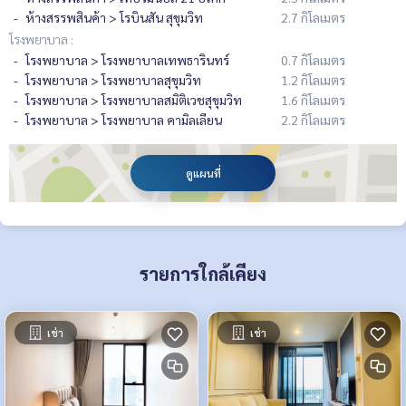
ห้างสรรพสินค้า > โรบินสัน สุขุมวิท
2.7 กิโลเมตร
โรงพยาบาล :
โรงพยาบาล > โรงพยาบาลเทพธารินทร์
0.7 กิโลเมตร
โรงพยาบาล > โรงพยาบาลสุขุมวิท
1.2 กิโลเมตร
โรงพยาบาล > โรงพยาบาลสมิติเวชสุขุมวิท
1.6 กิโลเมตร
โรงพยาบาล > โรงพยาบาล คามิลเลียน
2.2 กิโลเมตร
ดูแผนที่
รายการใกล้เคียง
เช่า
เช่า