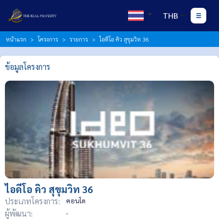
THB
หน้าแรก
โครงการ
รายการ
ไอดีโอ คิว สุขุมวิท 36
ข้อมูลโครงการ
ไอดีโอ คิว สุขุมวิท 36
ประเภทโครงการ:
คอนโด
ผู้พัฒนา:
-