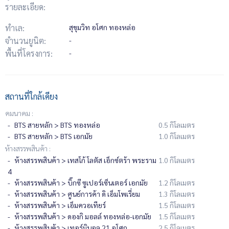
รายละเอียด:
ทำเล:
สุขุมวิท อโศก ทองหล่อ
จำนวนยูนิต:
-
พื้นที่โครงการ:
-
สถานที่ใกล้เคียง
คมนาคม :
BTS สายหลัก > BTS ทองหล่อ
0.5 กิโลเมตร
BTS สายหลัก > BTS เอกมัย
1.0 กิโลเมตร
ห้างสรรพสินค้า :
ห้างสรรพสินค้า > เทสโก้ โลตัส เอ็กซ์ตร้า พระราม
1.0 กิโลเมตร
4
ห้างสรรพสินค้า > บิ๊กซี ซูเปอร์เซ็นเตอร์ เอกมัย
1.2 กิโลเมตร
ห้างสรรพสินค้า > ศูนย์การค้า ดิ เอ็มโพเรี่ยม
1.3 กิโลเมตร
ห้างสรรพสินค้า > เอ็มควอเทียร์
1.5 กิโลเมตร
ห้างสรรพสินค้า > ดองกิ มอลล์ ทองหล่อ-เอกมัย
1.5 กิโลเมตร
ห้างสรรพสินค้า > เทอร์มินอล 21 อโศก
2.5 กิโลเมตร