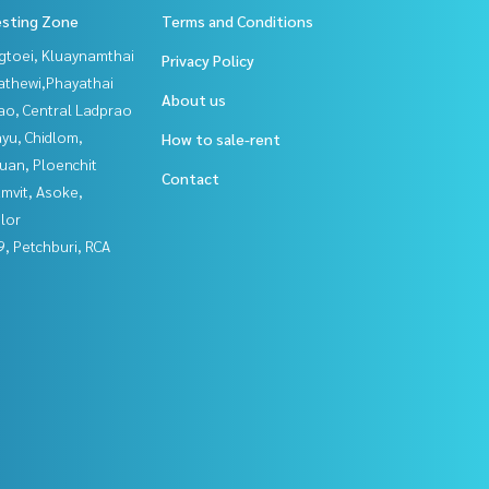
esting Zone
Terms and Conditions
gtoei, Kluaynamthai
Privacy Policy
athewi,Phayathai
About us
ao, Central Ladprao
yu, Chidlom,
How to sale-rent
uan, Ploenchit
Contact
mvit, Asoke,
lor
, Petchburi, RCA