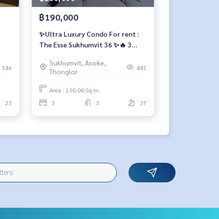
฿190,000
✨Ultra Luxury Condo For rent :
The Esse Sukhumvit 36 ✨🔥 3
bedroom For Rent 190,000
Sukhumvit, Asoke,
bath/month 🔥
346
441
Thonglor
Area : 130.00 Sq.m.
23
3
3
37