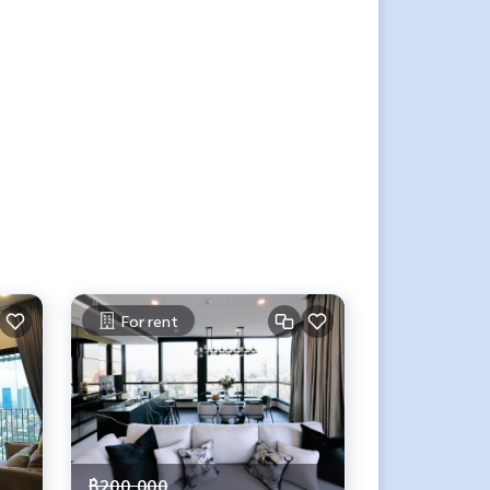
For rent
฿200,000