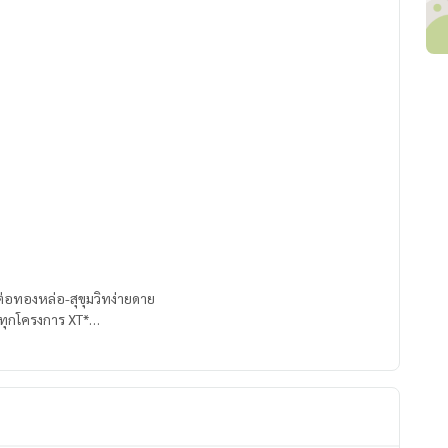
มต่อทองหล่อ-สุขุมวิทง่ายดาย
ด้ทุกโครงการ XT*
บริการตลอด 24 ชม.
ั้งอยู่เองและลงทุน