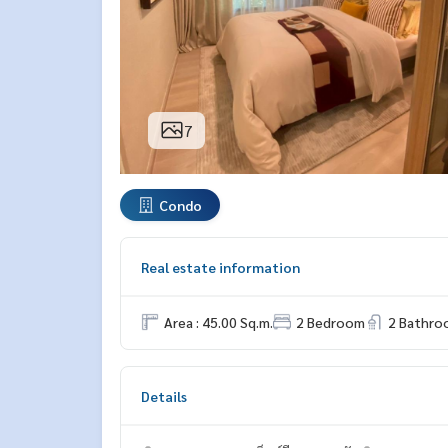
7
Condo
Real estate information
Area : 45.00 Sq.m.
2 Bedroom
2 Bathro
Details