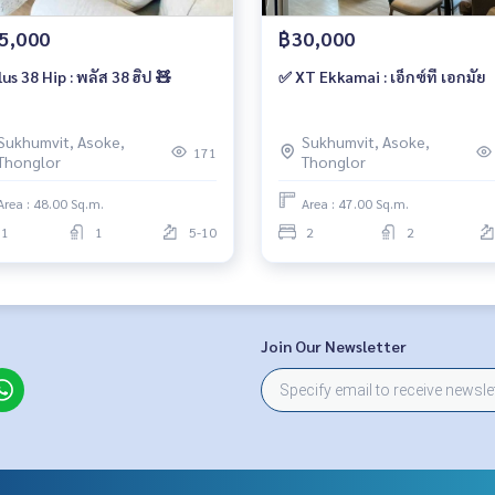
5,000
฿30,000
🧸Plus 38 Hip : พลัส 38 ฮิป 🧸
✅ XT Ekkamai : เอ็กซ์ที เอกมัย
Sukhumvit, Asoke,
Sukhumvit, Asoke,
171
Thonglor
Thonglor
Area : 48.00 Sq.m.
Area : 47.00 Sq.m.
1
1
5-10
2
2
Join Our Newsletter