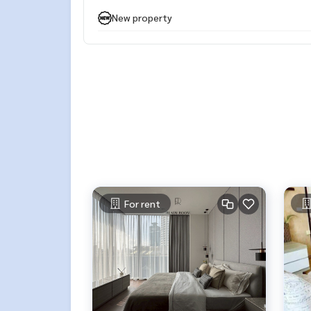
WhatsApp :
+66 82 269 6289
New property
Tel
092-628-9945
Baimint
Call
082-269-6289
Mo for EN/TH
For rent