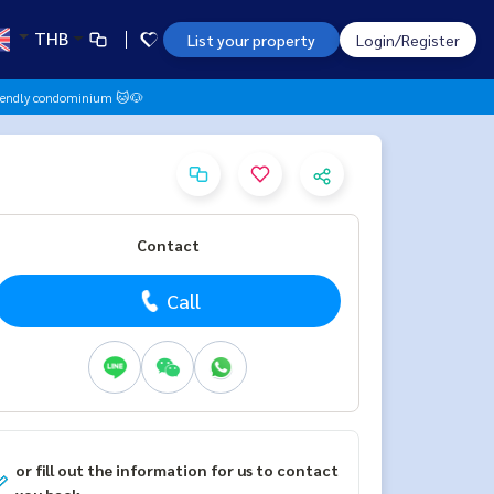
THB
List your property
Login/Register
friendly condominium 🐱🐶
Contact
Call
or fill out the information for us to contact