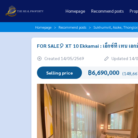
Homepage
Recommend posts
Prop
Homepage
Recommend posts
Sukhumvit, Asoke, Thonglo
FOR SALE🎈 XT 10 Ekkamai : เอ็กซ์ที เทน เอก
Created 14/05/2569
Updated 14/
฿6,690,000
Selling price
(148,667