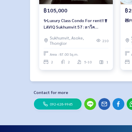
฿105,000
฿2
✨Luxury Class Condo For rent!! ❣️
LAVIQ Sukhumvit 57 : ลาวีค
สุขุมวิท 57 ❣️
Sukhumvit, Asoke,
210
Thonglor
Area : 87.00 Sq.m.
2
2
5-10
1
Contact for more
092-628-9945