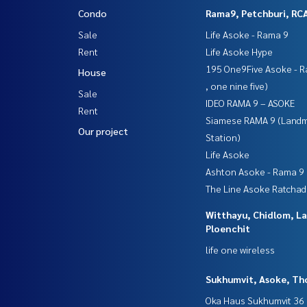
Condo
Rama9, Petchburi, RC
Sale
Life Asoke - Rama 9
Rent
Life Asoke Hype
195 One9Five Asoke - R
House
, one nine five)
Sale
IDEO RAMA 9 – ASOKE
Rent
Siamese RAMA 9 (Land
Our project
Station)
Life Asoke
Ashton Asoke - Rama 9
The Line Asoke Ratcha
Witthayu, Chidlom, L
Ploenchit
life one wireless
Sukhumvit, Asoke, Th
Oka Haus Sukhumvit 36