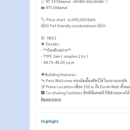
🎈 XT 10 Ekkamai : เอ็กซ์ที เทน เอกมัย 🎈
🚝 BTS Ekkamai
🏷️ Price start : 6,690,000 Baht
🐱🐶 Pet friendly condominium 🐱🐶
ID : NE61
🌟 Details:
- **ห้องตัวอย่าง**
- TYPE 2am ( simplex 2 bs )
- 44.75-45.00 sq.m
🔶Building features :
🐾 Pets Welcome คอนโดเลี้ยงสัตว์ได้ ใจกลางเอกมัย
🛒 Prime Location เพียง 150 ม. ถึง Donki Mall เชื่อ
🏢 Co-sharing Facilities สิทธิพิเศษเข้าใช้ส่วนกลางไ
🏊 24/7 Rooftop Facilities ส่วนกลางจัดเต็ม เปิดให้
Read more
📈 ย่านยอดนิยมของชาวต่างชาติ ปล่อยเช่าง่าย คุ้มค่าท
🥰 Contact
Highlight
Line : @therealproperty
Wechat : TheRealP