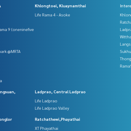
A
Khlongtoei, Kluaynamthai
Inter
Life Rama 4 - Asoke
Khlon
Ratch
ama 9 (oneninefive
Ladpr
Wittha
Langs
mark @MRTA
Sukhu
Thong
Rama9
da
angsuan,
Ladprao, Central Ladprao
Life Ladprao
Life Ladprao Valley
onglor
Ratchathewi,Phayathai
XT Phayathai