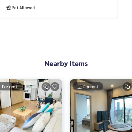
Pet Allowed
Nearby Items
For rent
For rent