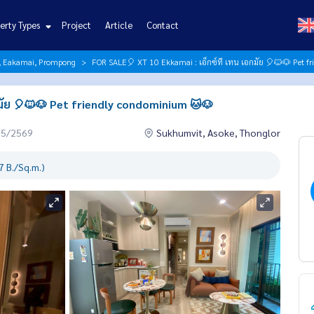
erty Types
Project
Article
Contact
r, Eakamai, Prompong
FOR SALE🎈 XT 10 Ekkamai : เอ็กซ์ที เทน เอกมัย 🎈🐱🐶 Pet 
มัย 🎈🐱🐶 Pet friendly condominium 🐱🐶
05/2569
Sukhumvit, Asoke, Thonglor
 B./Sq.m.)