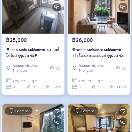
฿25,000
฿26,000
🌳 Ideo Mobi Sukhumvit 40 : ไอดี
💛Noble Ambience Sukhumvit
โอ โมบิ สุขุมวิท 40🌳
42 : โนเบิล แอมเบียนส์ สุขุมวิท 42
💛
Sukhumvit, Asoke,
Sukhumvit, Asoke,
65
26
Thonglor
Thonglor
Area : 52.00 Sq.m.
Area : 39.00 Sq.m.
2
2
5-10
1
1
11-20
For rent
For rent