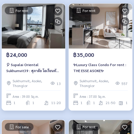
For rent
For rent
฿24,000
฿35,000
🎈 Supalai Oriental
✨Luxury Class Condo For rent :
Sukhumvit39 : ศุภาลัย โอเรียนทัล
THE ESSE ASOKE✨
สุขุมวิท39 🎈
Sukhumvit, Asoke,
Sukhumvit, Asoke,
13
557
Thonglor
Thonglor
Area : 39.00 Sq.m.
Area : 37.00 Sq.m.
1
1
11-20
1
1
21-50
1
For sale
For rent