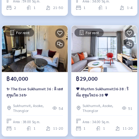
Area : 59.00 Sq.m.
Area : 34.00 Sq.m.
2
1
21-50
1
1
1-4
For rent
For rent
฿40,000
฿29,000
✨ The Esse Sukhumvit 36 : ดิ เอส
💗 Rhythm Sukhumvit36-38 : ริ
สุขุมวิท 36✨
ทึ่ม สุขุมวิท36-38 💗
Sukhumvit, Asoke,
Sukhumvit, Asoke,
54
51
Thonglor
Thonglor
Area : 38.00 Sq.m.
Area : 34.00 Sq.m.
1
1
11-20
1
1
11-20