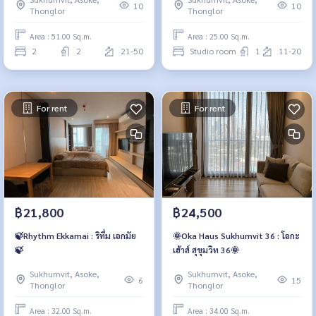
10
10
Thonglor
Thonglor
Area : 51.00 Sq.m.
Area : 25.00 Sq.m.
2
2
21-50
Studio room
1
11-20
For rent
For rent
฿21,800
฿24,500
🍃Rhythm Ekkamai : ริทึ่ม เอกมัย
🌞Oka Haus Sukhumvit 36 : โอกะ
🍃
เฮ้าส์ สุขุมวิท 36🌞
Sukhumvit, Asoke,
Sukhumvit, Asoke,
6
15
Thonglor
Thonglor
Area : 32.00 Sq.m.
Area : 34.00 Sq.m.