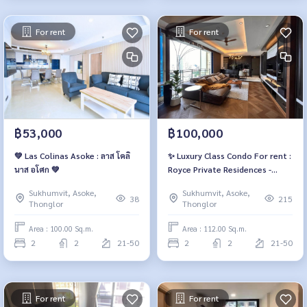
For rent
For rent
฿53,000
฿100,000
💚 Las Colinas Asoke : ลาส โคลิ
✨ Luxury Class Condo For rent :
นาส อโศก 💚
Royce Private Residences -
Sukhumvit 31 ✨
Sukhumvit, Asoke,
Sukhumvit, Asoke,
38
215
Thonglor
Thonglor
Area : 100.00 Sq.m.
Area : 112.00 Sq.m.
2
2
21-50
2
2
21-50
For rent
For rent