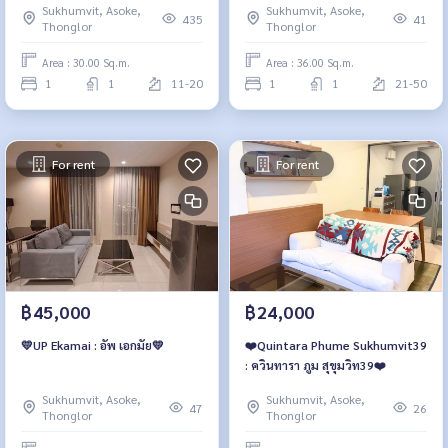
Sukhumvit, Asoke,
Sukhumvit, Asoke,
435
41
Thonglor
Thonglor
Area : 30.00 Sq.m.
Area : 36.00 Sq.m.
1
1
11-20
1
1
21-50
For rent
For rent
฿45,000
฿24,000
💛UP Ekamai : อัพ เอกมัย💛
❤️‍Quintara Phume Sukhumvit39
: ควินทารา ภูม สุขุมวิท39❤️‍
Sukhumvit, Asoke,
Sukhumvit, Asoke,
47
26
Thonglor
Thonglor