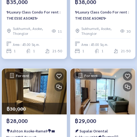
฿35,000
฿38,000
✨Luxury Class Condo For rent :
✨Luxury Class Condo For rent :
THE ESSE ASOKE✨
THE ESSE ASOKE✨
Sukhumvit, Asoke,
Sukhumvit, Asoke,
11
30
Thonglor
Thonglor
Area : 45.00 Sq.m.
Area : 45.00 Sq.m.
1
1
21-50
1
1
21-50
For rent
For rent
฿30,000
฿28,000
฿29,000
💐Ashton Asoke-Rama9💐🚝
🍂 Supalai Oriental
Near MRT Rama9
Sukhumvit39🍂ห้องสวย❤️‍🔥