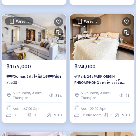
For rent
For rent
฿155,000
฿24,000
💸💸Domus 16 : โดมัส 16💸💸ห้อง
✅ Park 24 : PARK ORIGIN
สวย❤️‍🔥
PHROMPHONG : พาร์ค ออริจิ้น
พร้อมพงษ์
Sukhumvit, Asoke,
Sukhumvit, Asoke,
314
21
Thonglor
Thonglor
Area : 167.00 Sq.m.
Area : 29.00 Sq.m.
3
3
5-10
Studio room
1
5-10