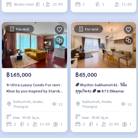
Studio room
1
21-50
1
1
11-20
For rent
For rent
฿165,000
฿65,000
✨ Ultra Luxury Condo For rent :
🌈 Rhythm Sukhumvit42 : ริทึ่ม
Khun by yoo Inspired by Starck
สุขุมวิท42 🌈 🚝 BTS Ekkamai
✨
Sukhumvit, Asoke,
Sukhumvit, Asoke,
13
13
Thonglor
Thonglor
Area : 99.00 Sq.m.
Area : 78.00 Sq.m.
2
2
11-20
1
2
2
21-50
1