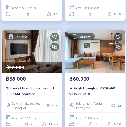
Area : 39.00 Sq.m.
Area : 35.00 Sq.m.
1
1
17
1
1
5-10
For rent
For rent
฿72,000
฿68,000
฿60,000
✨Luxury Class Condo For rent :
🔸 Art@Thonglor : อาร์ท แอท
THE ESSE ASOKE✨
ทองหล่อ 25 🔸
Sukhumvit, Asoke,
Sukhumvit, Asoke,
437
34
Thonglor
Thonglor
Area : 75.00 Sq.m.
Area : 70.00 Sq.m.
2
2
11-20
2
2
5-10