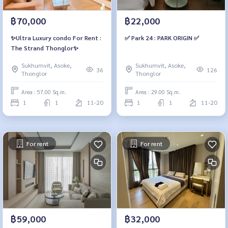
฿70,000
฿22,000
✨Ultra Luxury condo For Rent :
✅ Park 24 : PARK ORIGIN ✅
The Strand Thonglor✨
Sukhumvit, Asoke,
Sukhumvit, Asoke,
36
126
Thonglor
Thonglor
Area : 57.00 Sq.m.
Area : 29.00 Sq.m.
1
1
11-20
1
1
11-20
For rent
For rent
฿59,000
฿32,000