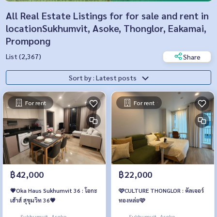
All Real Estate Listings for for sale and rent in
locationSukhumvit, Asoke, Thonglor, Eakamai,
Prompong
List (2,367)
Share
Sort by : Latest posts
For rent
For rent
฿42,000
฿22,000
💗Oka Haus Sukhumvit 36 : โอกะ
🩷CULTURE THONGLOR : คัลเจอร์
เฮ้าส์ สุขุมวิท 36💗
ทองหล่อ🩷
Sukhumvit, Asoke,
Sukhumvit, Asoke,