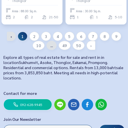
Thonglor
Thonglor
Area : 88.00 Sq.m.
Area : 30.00 Sq.m.
2
2
21-50
1
1
5-10
‹
1
2
3
4
5
6
7
8
9
10
...
49
50
›
Explore all types of real estate for for sale and rent in in
locationSukhumvit, Asoke, Thonglor, Eakamai, Prompong.
Residential and commercial options. Rentals from 13,000 bahtsale
prices from 3,853,850 baht. Meeting all needs in high-potential
locations.
Contact for more
092-628-9945
Join Our Newsletter