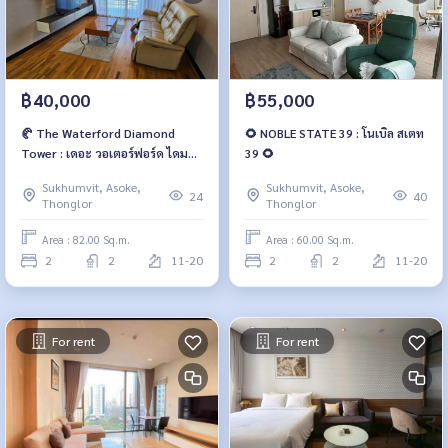
฿40,000
฿55,000
🥐 The Waterford Diamond
🌻 NOBLE STATE 39 : โนเบิล สเตท
Tower : เดอะ วอเตอร์ฟอร์ด ไดมอน
39 🌻
ทาวเวอร์ 🥐
Sukhumvit, Asoke,
Sukhumvit, Asoke,
24
40
Thonglor
Thonglor
Area : 82.00 Sq.m.
Area : 60.00 Sq.m.
2
2
11-20
2
2
11-20
For rent
For rent