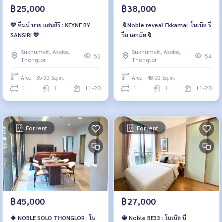
฿25,000
฿38,000
💛 คีนน์ บาย แสนสิริ : KEYNE BY
🔖Noble reveal Ekkamai :โนเบิล รี
SANSIRI 💛
วีล เอกมัย🔖
Sukhumvit, Asoke,
Sukhumvit, Asoke,
52
54
Thonglor
Thonglor
Area : 35.00 Sq.m.
Area : 48.00 Sq.m.
1
1
11-20
1
1
11-20
For rent
For rent
฿45,000
฿27,000
🍀 NOBLE SOLO THONGLOR : โน
🔱 Noble BE33 : โนเบิล บี