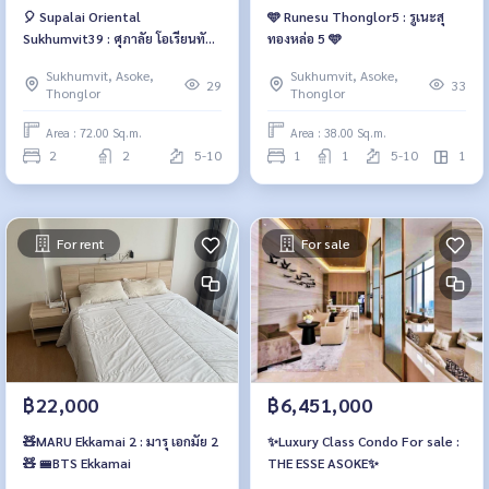
🎈 Supalai Oriental
🩵 Runesu Thonglor5 : รูเนะสุ
Sukhumvit39 : ศุภาลัย โอเรียนทัล
ทองหล่อ 5 🩵
สุขุมวิท39 🎈
Sukhumvit, Asoke,
Sukhumvit, Asoke,
29
33
Thonglor
Thonglor
Area : 72.00 Sq.m.
Area : 38.00 Sq.m.
2
2
5-10
1
1
5-10
1
For rent
For sale
฿22,000
฿6,451,000
🧸MARU Ekkamai 2 : มารุ เอกมัย 2
✨Luxury Class Condo For sale :
🧸 🚝BTS Ekkamai
THE ESSE ASOKE✨