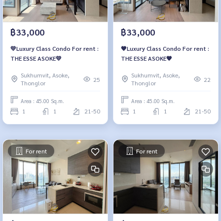
฿33,000
฿33,000
💛Luxury Class Condo For rent :
🧡Luxury Class Condo For rent :
THE ESSE ASOKE💛
THE ESSE ASOKE🧡
Sukhumvit, Asoke,
Sukhumvit, Asoke,
25
22
Thonglor
Thonglor
Area : 45.00 Sq.m.
Area : 45.00 Sq.m.
1
1
21-50
1
1
21-50
For rent
For rent