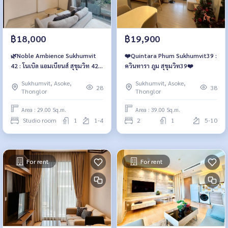
฿18,000
฿19,900
🌿Noble Ambience Sukhumvit
❤️‍Quintara Phum Sukhumvit39 :
42 : โนเบิล แอมเบียนส์ สุขุมวิท 42
ควินทารา ภูม สุขุมวิท39❤️‍
🌿
Sukhumvit, Asoke,
Sukhumvit, Asoke,
28
38
Thonglor
Thonglor
Area : 29.00 Sq.m.
Area : 39.00 Sq.m.
Studio room
1
1-4
2
1
5-10
For rent
For rent