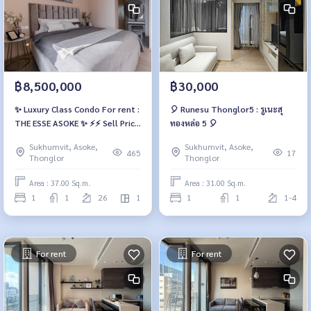
฿8,500,000
฿30,000
✨ Luxury Class Condo For rent :
🎈 Runesu Thonglor5 : รูเนะสุ
THE ESSE ASOKE ✨ ⚡️⚡️ Sell Price
ทองหล่อ 5 🎈
8.50 MB ⚡️⚡️
Sukhumvit, Asoke,
Sukhumvit, Asoke,
465
17
Thonglor
Thonglor
Area : 37.00 Sq.m.
Area : 31.00 Sq.m.
1
1
26
1
1
1
1-4
For rent
For rent