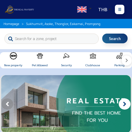
THB
Homepage
Sukhumvit, Asoke, Thonglor, Eakamai, Prompong
Search
New property
Pet Allowed
Security
Clubhouse
Parking