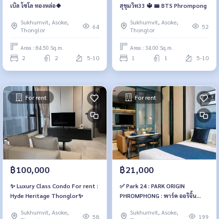
เบิล โซโล ทองหล่อ🍀
สุขุมวิท33 🔱 🚝 BTS Phrompong
Sukhumvit, Asoke,
Sukhumvit, Asoke,
64
52
Thonglor
Thonglor
Area : 84.50 Sq.m.
Area : 34.00 Sq.m.
2
2
5-10
1
1
5-10
For rent
For rent
฿100,000
฿21,000
✨ Luxury Class Condo For rent :
✅ Park 24 : PARK ORIGIN
Hyde Heritage Thonglor✨
PHROMPHONG : พาร์ค ออริจิ้น
พร้อมพงษ์
Sukhumvit, Asoke,
Sukhumvit, Asoke,
58
199