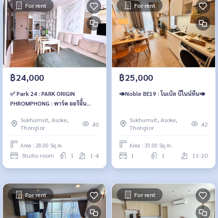
For rent
For rent
฿24,000
฿25,000
✅ Park 24 : PARK ORIGIN
🥑Noble BE19 : โนเบิล บีไนน์ทีน🥑
PHROMPHONG : พาร์ค ออริจิ้น
พร้อมพงษ์
Sukhumvit, Asoke,
Sukhumvit, Asoke,
40
42
Thonglor
Thonglor
Area : 28.00 Sq.m.
Area : 35.00 Sq.m.
Studio room
1
1-4
1
1
11-20
For rent
For rent