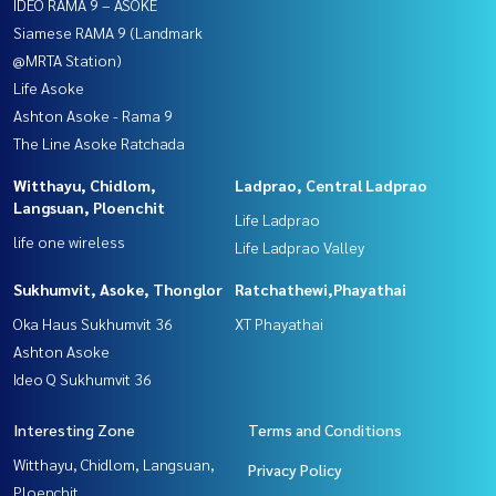
IDEO RAMA 9 – ASOKE
Siamese RAMA 9 (Landmark
@MRTA Station)
Life Asoke
Ashton Asoke - Rama 9
The Line Asoke Ratchada
Witthayu, Chidlom,
Ladprao, Central Ladprao
Langsuan, Ploenchit
Life Ladprao
life one wireless
Life Ladprao Valley
Sukhumvit, Asoke, Thonglor
Ratchathewi,Phayathai
Oka Haus Sukhumvit 36
XT Phayathai
Ashton Asoke
Ideo Q Sukhumvit 36
Interesting Zone
Terms and Conditions
Witthayu, Chidlom, Langsuan,
Privacy Policy
Ploenchit