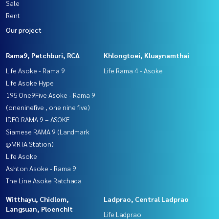
Sale
Rent
Our project
Rama9, Petchburi, RCA
Khlongtoei, Kluaynamthai
Life Asoke - Rama 9
Life Rama 4 - Asoke
Life Asoke Hype
195 One9Five Asoke - Rama 9
(oneninefive , one nine five)
IDEO RAMA 9 – ASOKE
Siamese RAMA 9 (Landmark
@MRTA Station)
Life Asoke
Ashton Asoke - Rama 9
The Line Asoke Ratchada
Witthayu, Chidlom,
Ladprao, Central Ladprao
Langsuan, Ploenchit
Life Ladprao