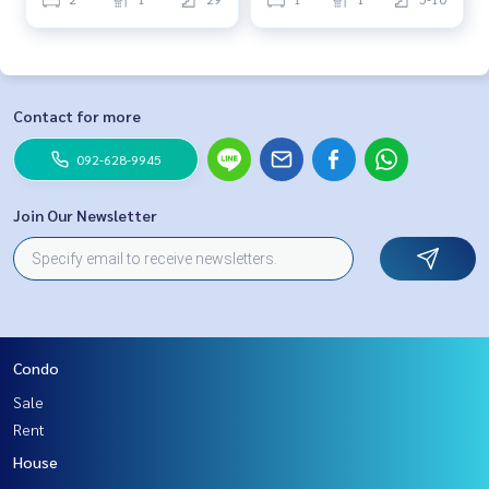
Contact for more
092-628-9945
Join Our Newsletter
Condo
Sale
Rent
House