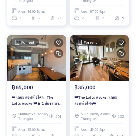
Thonglor
Thonglor
บาท/เดือน ‼️
Area : 86.00 Sq.m.
Area : 87.00 Sq.m.
2
2
26
2
2
9
For rent
For rent
฿65,000
฿35,000
👑 เดอะ ลอฟท์ อโศก : The
👑The Lofts Asoke : เดอะ
Lofts Asoke 👑🔥 2 ห้องราคา
ลอฟท์ อโศก👑
สุดคุ้ม
Sukhumvit, Asoke,
Sukhumvit, Asoke,
401
132
Thonglor
Thonglor
Area : 75.00 Sq.m.
Area : 49.00 Sq.m.
2
1
29
1
1
5-10