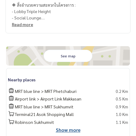
🔶 สิ่งอำนวยความสะดวกในโครงการ :
- Lobby Triple Height
- Social Lounge
- Co-Working
Read more
- ฟิตเนส
- สวนพักผ่อน
- สระว่ายน้ำยาว 25 เมตร
- Automated Parking 100 %
- Digital Door Lock
See map
- Access Card Control
- CCTV
- ระบบรักษาความปลอดภัยตลอด 24 ชม.
Nearby places
🥰 Contact
MRT blue line > MRT Phetchaburi
0.2 Km
Line : @therealproperty
Airport link > Airport Link Makkasan
0.5 Km
Wechat : TheRealP
MRT blue line > MRT Sukhumvit
0.9 Km
WhatsApp :
+66 82 269 6289
Tel
092-628-9945
Baimint
Terminal21 Asok Shopping Mall
1.0 Km
Call
082-269-6289
Mo for EN/TH
Robinson Sukhumvit
1.1 Km
Show more