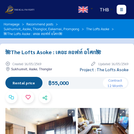
THB
Homepage
Recommend posts
Sukhumvit, Asoke, Thonglor, Eakamai, Prompong
The Lofts Asoke
🌺The Lofts Asoke : เดอะ ลอฟท์ อโศก🌺
🌺The Lofts Asoke : เดอะ ลอฟท์ อโศก🌺
Created 16/05/2569
Updated 16/05/2569
Sukhumvit, Asoke, Thonglor
Project : The Lofts Asoke
Contract
฿55,000
Rental price
12 Month