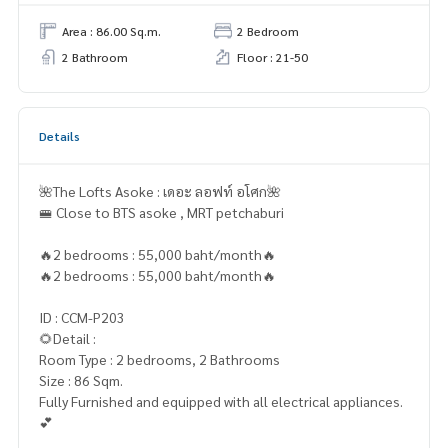
Area : 86.00 Sq.m.
2 Bedroom
2 Bathroom
Floor : 21-50
Details
🌺The Lofts Asoke : เดอะ ลอฟท์ อโศก🌺
🚝 Close to BTS asoke , MRT petchaburi
🔥2 bedrooms : 55,000 baht/month🔥
🔥2 bedrooms : 55,000 baht/month🔥
ID : CCM-P203
🌻Detail :
Room Type : 2 bedrooms, 2 Bathrooms
Size : 86 Sqm.
Fully Furnished and equipped with all electrical appliances.
💕