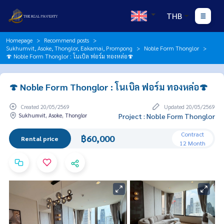
THB
Homepage
Recommend posts
Sukhumvit, Asoke, Thonglor, Eakamai, Prompong
Noble Form Thonglor
🍄 Noble Form Thonglor : โนเบิล ฟอร์ม ทองหล่อ🍄
🍄 Noble Form Thonglor : โนเบิล ฟอร์ม ทองหล่อ🍄
Created 20/05/2569
Updated 20/05/2569
Sukhumvit, Asoke, Thonglor
Project : Noble Form Thonglor
Contract
฿60,000
Rental price
12 Month