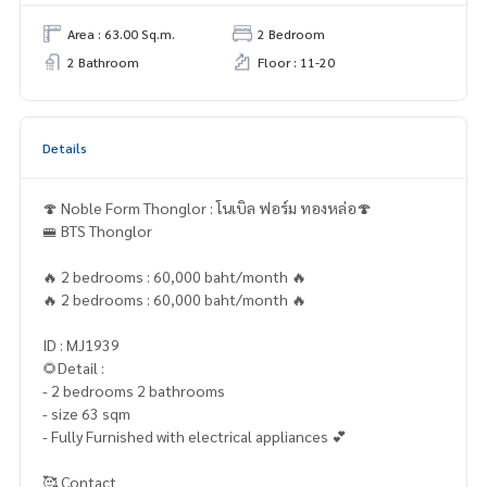
Area : 63.00 Sq.m.
2 Bedroom
2 Bathroom
Floor : 11-20
Details
🍄 Noble Form Thonglor : โนเบิล ฟอร์ม ทองหล่อ🍄
🚝 BTS Thonglor
🔥 2 bedrooms : 60,000 baht/month 🔥
🔥 2 bedrooms : 60,000 baht/month 🔥
ID : MJ1939
🌻Detail :
- 2 bedrooms 2 bathrooms
- size 63 sqm
- Fully Furnished with electrical appliances 💕
🥰 Contact