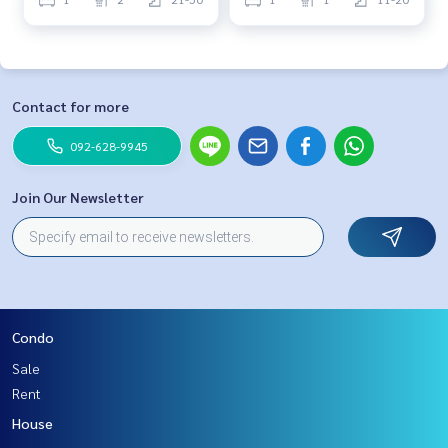
Contact for more
092-628-9945
Join Our Newsletter
Condo
Sale
Rent
House