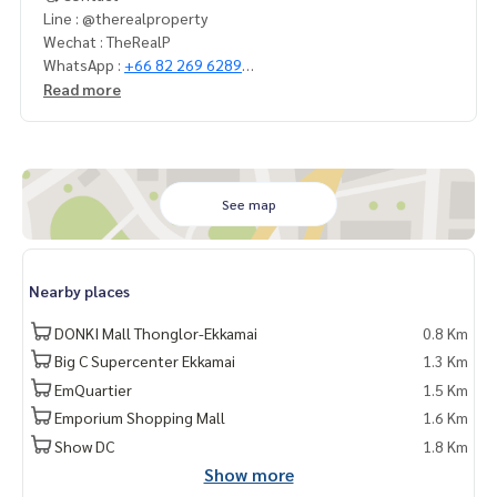
Line : @therealproperty
Wechat : TheRealP
WhatsApp :
+66 82 269 6289
Tel
092-628-9945
Baimint
Read more
Call
082-269-6289
Mo for EN/TH
See map
Nearby places
DONKI Mall Thonglor-Ekkamai
0.8 Km
Big C Supercenter Ekkamai
1.3 Km
EmQuartier
1.5 Km
Emporium Shopping Mall
1.6 Km
Show DC
1.8 Km
Show more