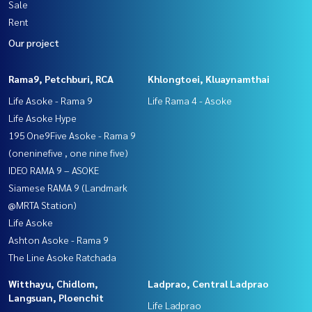
Sale
Rent
Our project
Rama9, Petchburi, RCA
Khlongtoei, Kluaynamthai
Life Asoke - Rama 9
Life Rama 4 - Asoke
Life Asoke Hype
195 One9Five Asoke - Rama 9
(oneninefive , one nine five)
IDEO RAMA 9 – ASOKE
Siamese RAMA 9 (Landmark
@MRTA Station)
Life Asoke
Ashton Asoke - Rama 9
The Line Asoke Ratchada
Witthayu, Chidlom,
Ladprao, Central Ladprao
Langsuan, Ploenchit
Life Ladprao