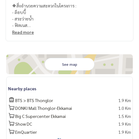
🔶สิ่งอำนวยความสะดวกในโครงการ :
- ล็อบบี้
- สระว่ายน้ำ
- ฟิตเนส
- ซาวน่า
Read more
- ร้านค้าในโครงการ
- รปภ. 24 ชม.
- CCTV
- Key Card Access
See map
📍สถานที่ใกล้เคียง :
- The Commons : 660 ม.
- Penny’s Balcony : 660 ม.
Nearby places
- J Avenue : 810 ม.
- Nihonmura Mall : 1.1 กม.
BTS > BTS Thonglor
1.9 Km
- Donki Mall : 1.3 กม.
DONKI Mall Thonglor-Ekkamai
1.0 Km
- Tops ทองหล่อ : 1.4 กม.
Big C Supercenter Ekkamai
1.5 Km
- Fifty Fifth Avenue : 1.6 กม.
Show DC
1.9 Km
🥰 Contact
EmQuartier
1.9 Km
Line : @therealproperty