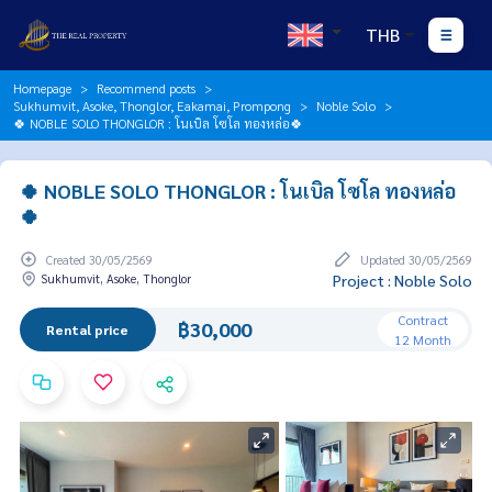
THB
Homepage
Recommend posts
Sukhumvit, Asoke, Thonglor, Eakamai, Prompong
Noble Solo
🍀 NOBLE SOLO THONGLOR : โนเบิล โซโล ทองหล่อ🍀
🍀 NOBLE SOLO THONGLOR : โนเบิล โซโล ทองหล่อ
🍀
Created 30/05/2569
Updated 30/05/2569
Sukhumvit, Asoke, Thonglor
Project : Noble Solo
Contract
฿30,000
Rental price
12 Month