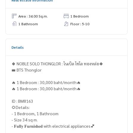
Real estate information
Area : 34.00 Sq.m.
1 Bedroom
1 Bathroom
Floor : 5-10
Details
🍀 NOBLE SOLO THONGLOR : โนเบิล โซโล ทองหล่อ🍀
🚝 BTS Thonglor
🔥 1 Bedroom : 30,000 baht/month🔥
🔥 1 Bedroom : 30,000 baht/month🔥
ID : BM8163
🌻Details:
- 1 Bedroom, 1 Bathroom
- Size 34 sq m.
- 𝐅𝐮𝐥𝐥𝐲 𝐅𝐮𝐫𝐧𝐢𝐬𝐡𝐞𝐝 with electrical appliances💕