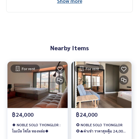
Show more
Wechat : TheRealP
WhatsApp :
+66 82 269 6289
Tel
092-628-9945
Baimint
Call
082-269-6289
Mo for EN/TH
Nearby Items
For rent
For rent
฿24,000
฿24,000
🍀 NOBLE SOLO THONGLOR :
🌻 NOBLE SOLO THONGLOR
โนเบิล โซโล ทองหล่อ🍀
🌻🔥ค่าเช่า ราคาสุดคุ้ม 24,000
บาท/เดือน🔥