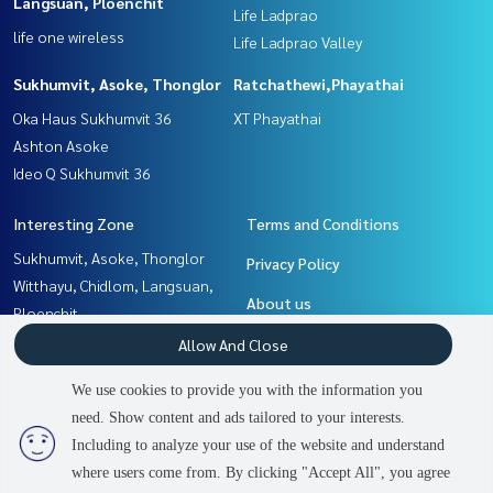
Langsuan, Ploenchit
Life Ladprao
life one wireless
Life Ladprao Valley
Sukhumvit, Asoke, Thonglor
Ratchathewi,Phayathai
Oka Haus Sukhumvit 36
XT Phayathai
Ashton Asoke
Ideo Q Sukhumvit 36
Interesting Zone
Terms and Conditions
Sukhumvit, Asoke, Thonglor
Privacy Policy
Witthayu, Chidlom, Langsuan,
About us
Ploenchit
Ratchathewi,Phayathai
How to sale-rent
Allow And Close
Rama9, Petchburi, RCA
Contact
We use cookies to provide you with the information you
Ladprao, Central Ladprao
need. Show content and ads tailored to your interests.
3
people are viewing
Khlongtoei, Kluaynamthai
Including to analyze your use of the website and understand
where users come from. By clicking "Accept All", you agree
Contact us