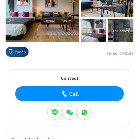
+4 Photos
Condo
Ref no. BM8163
Contact
Call