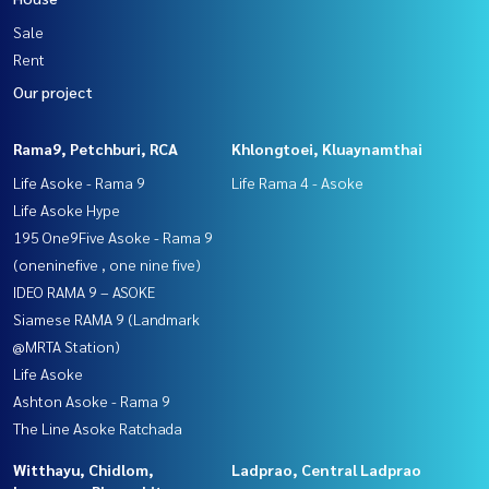
Sale
Rent
Our project
Rama9, Petchburi, RCA
Khlongtoei, Kluaynamthai
Life Asoke - Rama 9
Life Rama 4 - Asoke
Life Asoke Hype
195 One9Five Asoke - Rama 9
(oneninefive , one nine five)
IDEO RAMA 9 – ASOKE
Siamese RAMA 9 (Landmark
@MRTA Station)
Life Asoke
Ashton Asoke - Rama 9
The Line Asoke Ratchada
Witthayu, Chidlom,
Ladprao, Central Ladprao