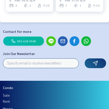
Area : 84.50 Sq.m.
Area : 61.00 Sq.m.
2
2
5-10
1
1
5-10
Contact for more
092-628-9945
Join Our Newsletter
Condo
Sale
Rent
House