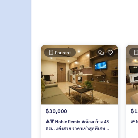
📍 สถานที่ใกล้เคียง :
• BTS ทองหล่อ ระยะทาง 100 ม.
• Makro Food Service ทองหล่อ 9 : 750 ม.
• UFM Fuji Super Express 4 : 950 ม.
• Somerset Service Resident : 1 กม.
• Maze ทองหล่อ : 1 กม.
• Tops market ทองหล่อ : 1 กม.
• Rain Hill : 1 กม.
For rent
🥰 Contact
Line : @therealproperty
Wechat : TheRealP
WhatsApp :
+66 82 269 6289
Tel
092-628-9945
Baimint
Call
082-269-6289
Mo for EN/TH
฿30,000
฿1
🔺🔻 Noble Remix 🔥ห้องกว้าง 48
🌱 N
ตรม. แต่งสวย ราคาเช่าสุดพิเศษ
30,000 บาท/เดือน🔥