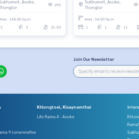
Sukhumvit, Asoke,
Sukhumvit, Asoke,
250
Thonglor
Thonglor
Area : 168.00 Sq.m.
Area : 54.00 Sq.m.
3
3
21-50
1
1
11
Join Our Newsletter
A
Khlongtoei, Kluaynamthai
Inter
Life Rama 4 - Asoke
Khlon
Rama9
ama 9 (oneninefive
Sukhu