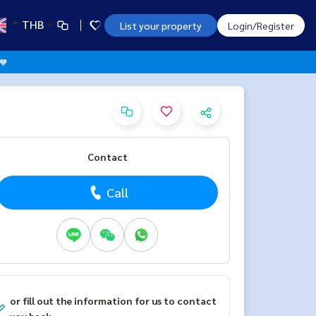
THB
List your property
Login/Register
 🧡
Contact
Call
or fill out the information for us to contact