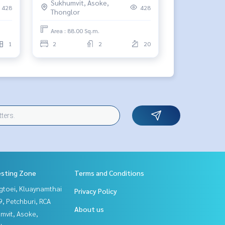
Sukhumvit, Asoke,
428
428
Thonglor
Area : 88.00 Sq.m.
1
2
2
20
esting Zone
Terms and Conditions
gtoei, Kluaynamthai
Privacy Policy
, Petchburi, RCA
About us
mvit, Asoke,