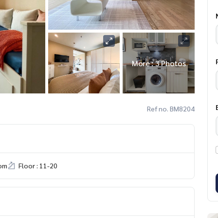
More : 3 Photos
Ref no. BM8204
om
Floor : 11-20