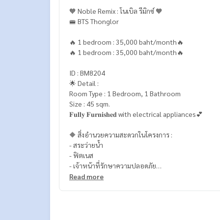
🧡 Noble Remix : โนเบิล รีมิกซ์ 🧡
🚝 BTS Thonglor
🔥 1 bedroom : 35,000 baht/month🔥
🔥 1 bedroom : 35,000 baht/month🔥
ID : BM8204
🌟 Detail :
Room Type : 1 Bedroom, 1 Bathroom
Size : 45 sqm.
𝐅𝐮𝐥𝐥𝐲 𝐅𝐮𝐫𝐧𝐢𝐬𝐡𝐞𝐝 with electrical appliances💕
🔶 สิ่งอำนวยความสะดวกในโครงการ :
- สระว่ายน้ำ
- ฟิตเนส
- เจ้าหน้าที่รักษาความปลอดภัย
- กล้องวงจรปิดโครงการ
Read more
- ประตู Key Card
- สวนหย่อม
- ร้านสะดวกซื้อ (7-11) ด้านล่างโครงการ