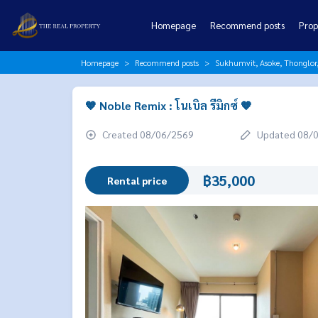
Homepage
Recommend posts
Prop
Homepage
Recommend posts
Sukhumvit, Asoke, Thonglo
🧡 Noble Remix : โนเบิล รีมิกซ์ 🧡
Created 08/06/2569
Updated 08/
฿35,000
Rental price