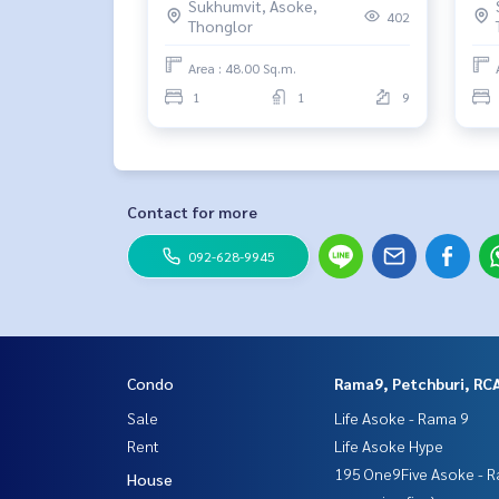
Sukhumvit, Asoke,
402
Thonglor
Area : 48.00 Sq.m.
1
1
9
Contact for more
092-628-9945
Condo
Rama9, Petchburi, RC
Sale
Life Asoke - Rama 9
Rent
Life Asoke Hype
195 One9Five Asoke - R
House