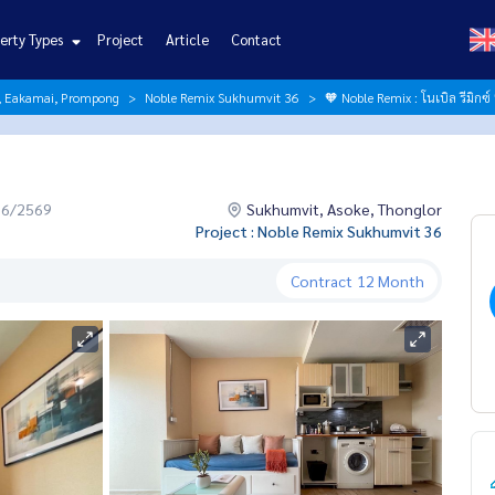
erty Types
Project
Article
Contact
r, Eakamai, Prompong
Noble Remix Sukhumvit 36
🧡 Noble Remix : โนเบิล รีมิกซ์
06/2569
Sukhumvit, Asoke, Thonglor
Project : Noble Remix Sukhumvit 36
Contract
12 Month