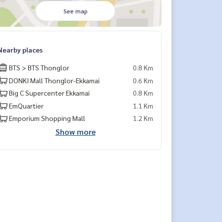
See map
Nearby places
BTS > BTS Thonglor
0.8 Km
DONKI Mall Thonglor-Ekkamai
0.6 Km
Big C Supercenter Ekkamai
0.8 Km
EmQuartier
1.1 Km
Emporium Shopping Mall
1.2 Km
Show more