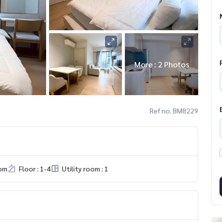
More : 2 Photos
Ref no. BM8229
om
Floor : 1-4
Utility room : 1