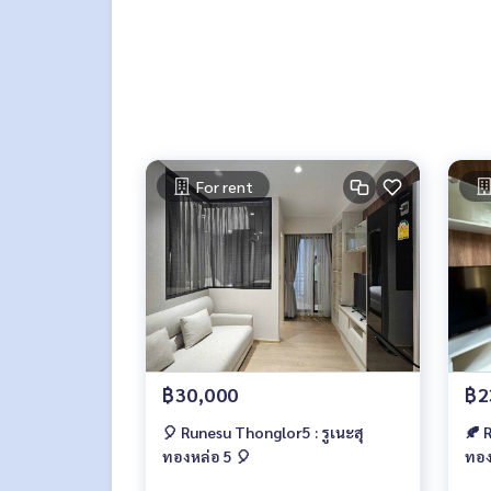
* ระบบรักษาความปลอดภัยตลอด 24 ชม.
🏡 สถานที่ใกล้เคียง :
* สถาบันปรีดีพนมยงค์
* Park Lane เอกมัย
* เจ อเวนิว ทองหล่อ
* รพ.คามิลเลียน
* รพ.สมิติเวช สุขุมวิท
For rent
* Ekamai International School
🥰 Contact
Line : @therealproperty
Wechat : TheRealP
WhatsApp :
+66 82 269 6289
Tel
092-628-9945
Baimint
Call
082-269-6289
Mo for EN/TH
฿30,000
฿2
🎈 Runesu Thonglor5 : รูเนะสุ
🍂 
ทองหล่อ 5 🎈
ทอง