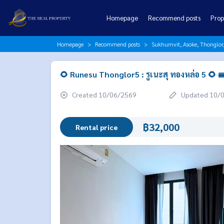
Homepage
Recommend posts
Prop
Homepage
Recommend posts
Sukhumvit, Asoke, Thonglo
🌻 Runesu Thonglor5 : รูเนะสุ ทองหล่อ 5 🌻 
Created 10/06/2569
Updated 10/
฿32,000
Rental price