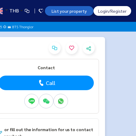
THB
List your property
Login/Register
 5 🌻 🚝 BTS Thonglor
Contact
Call
or fill out the information for us to contact