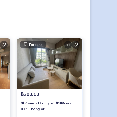
For rent
฿20,000
💗Runesu Thonglor5💗🚝Near
BTS Thonglor