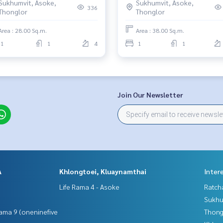
Sukhumvit, Asoke,
Sukhumvit, Asoke,
336
Thonglor
Thonglor
Area : 28.00 Sq.m.
Area : 38.00 Sq.m.
1
1
4
1
1
Join Our Newsletter
A
Khlongtoei, Kluaynamthai
Inter
Life Rama 4 - Asoke
Ratch
Sukhu
ama 9 (oneninefive
Thong