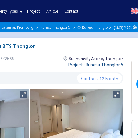
erty Types
Project
Article
Contact
r, Eakamai, Prompong
Runesu Thonglor 5
🌻 Runesu Thonglor5 : รูเนะสุ ทองหล่อ
🚝 BTS Thonglor
06/2569
Sukhumvit, Asoke, Thonglor
Project : Runesu Thonglor 5
Contract
12 Month