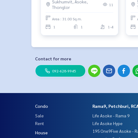
Sukhumvit, Asoke,
11
Thonglor
Area : 31.00 Sq.m.
1
1
1-4
Contact for more
092-628-9945
Condo
Rama9, Petchburi, RC
Sale
Life Asoke - Rama 9
Rent
Life Asoke Hype
195 One9Five Asoke - R
House