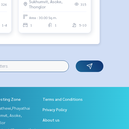
Sukhumvit, Asoke,
326
315
Thonglor
Area : 30.00 Sq.m.
1-4
1
1
5-10
esting Zone
Terms and Conditions
athewi,Phayathai
Privacy Policy
mvit, Asoke,
About us
lor