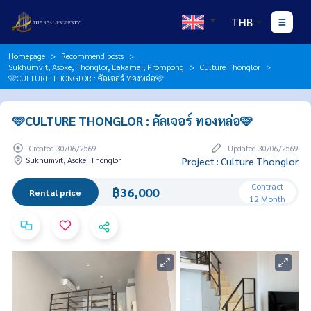
THB
Homepage
Recommend posts
Sukhumvit, Asoke, Thonglor, Eakamai, Prompong
Culture Thonglor
🩷CULTURE THONGLOR : คัลเจอร์ ทองหล่อ🩷
🩷CULTURE THONGLOR : คัลเจอร์ ทองหล่อ🩷
Created 30/06/2569
Updated 30/06/2569
Sukhumvit, Asoke, Thonglor
Project : Culture Thonglor
Contract
฿36,000
Rental price
12 Month