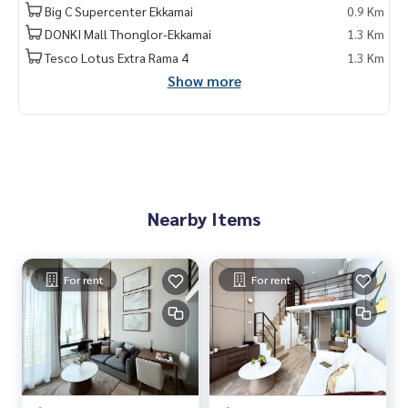
Big C Supercenter Ekkamai
0.9 Km
DONKI Mall Thonglor-Ekkamai
1.3 Km
Tesco Lotus Extra Rama 4
1.3 Km
Show more
Nearby Items
For rent
For rent