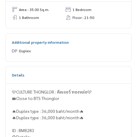
Area : 35.00 Sq.m.
1 Bedroom
1 Bathroom
Floor : 21-50
Additional property information
Duplex
Details
🩷CULTURE THONGLOR : คัลเจอร์ ทองหล่อ🩷
🚝Close to BTS Thonglor
🔥Duplex type : 36,000 baht/month🔥
🔥Duplex type : 36,000 baht/month🔥
ID : BM8283
🌻Details: