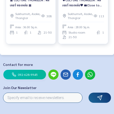
เจอร์ ทองหล่อ 🎀
เจอร์ ทองหล่อ🧡 🚝Close to
BTS Thonglor
Sukhumvit, Asoke,
Sukhumvit, Asoke,
308
113
Thonglor
Thonglor
Area : 36.00 Sq.m.
Area : 28.00 Sq.m.
1
1
21-50
Studio room
1
21-50
Contact for more
092-628-9945
Join Our Newsletter