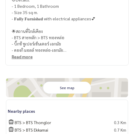
- 1 Bedroom, 1 Bathroom
- Size 35 sq m.
- 𝐅𝐮𝐥𝐥𝐲 𝐅𝐮𝐫𝐧𝐢𝐬𝐡𝐞𝐝 with electrical appliances💕
🌟สถานที่ใกล้เคียง
- BTS สายหลัก > BTS ทองหล่อ
- บิ๊กซี ซูเปอร์เซ็นเตอร์ เอกมัย
- ดองกิ มอลล์ ทองหล่อ-เอกมัย
- เทสโก้ โลตัส เอ็กซ์ตร้า พระราม 4
Read more
🥰 Contact
Line : @therealproperty
Wechat : TheRealP
WhatsApp :
+66 82 269 6289
See map
Tel
092-628-9945
Baimint
Call
082-269-6289
Mo for EN/TH
Nearby places
BTS > BTS Thonglor
0.3 Km
BTS > BTS Ekkamai
0.7 Km