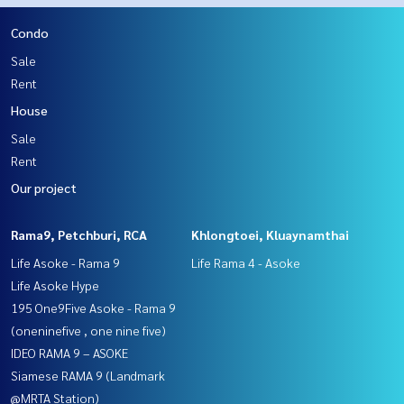
Condo
Sale
Rent
House
Sale
Rent
Our project
Rama9, Petchburi, RCA
Khlongtoei, Kluaynamthai
Life Asoke - Rama 9
Life Rama 4 - Asoke
Life Asoke Hype
195 One9Five Asoke - Rama 9
(oneninefive , one nine five)
IDEO RAMA 9 – ASOKE
Siamese RAMA 9 (Landmark
@MRTA Station)