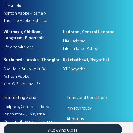
Life Asoke
Ashton Asoke - Rama 9
The Line Asoke Ratchada
Witthayu, Chidlom,
Ladprao, Central Ladprao
Langsuan, Ploenchit
Life Ladprao
life one wireless
Life Ladprao Valley
Sukhumvit, Asoke, Thonglor
Ratchathewi,Phayathai
Oka Haus Sukhumvit 36
XT Phayathai
Ashton Asoke
Ideo Q Sukhumvit 36
Interesting Zone
Terms and Conditions
Ladprao, Central Ladprao
Privacy Policy
Ratchathewi,Phayathai
About us
Sukhumvit, Asoke, Thonglor
Witthayu, Chidlom, Langsuan,
How to sale-rent
Allow And Close