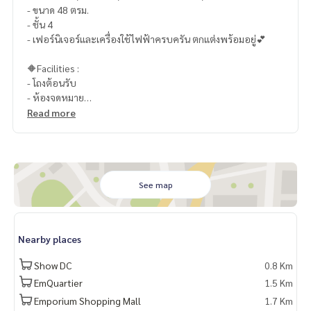
- ขนาด 48 ตรม.
- ชั้น 4
- เฟอร์นิเจอร์และเครื่องใช้ไฟฟ้าครบครัน ตกแต่งพร้อมอยู่💕
🔶Facilities :
- โถงต้อนรับ
- ห้องจดหมาย
- สระว่ายน้ำ
Read more
- ฟิตเนส
- ซาวน่า
- สวนพักผ่อน
- ลิฟท์โดยสาร
- ประตูคีย์การ์ด
See map
- ที่จอดรถ
- กล้องวงจรปิด
- รปภ.24 ชม.
Nearby places
📍สถานที่ใกล้เคียง :
Show DC
0.8 Km
- รถไฟฟ้า BTS ทองหล่อ
EmQuartier
1.5 Km
- รถไฟฟ้า BTS พร้อมพงษ์
Emporium Shopping Mall
1.7 Km
- ท้องฟ้าจำลอง