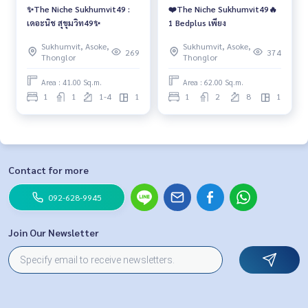
✨The Niche Sukhumvit49 :
❤️The Niche Sukhumvit49🔥
เดอะนิช สุขุมวิท49✨
1 Bedplus เพียง
Sukhumvit, Asoke,
Sukhumvit, Asoke,
269
374
Thonglor
Thonglor
Area : 41.00 Sq.m.
Area : 62.00 Sq.m.
1
1
1-4
1
1
2
8
1
Contact for more
092-628-9945
Join Our Newsletter