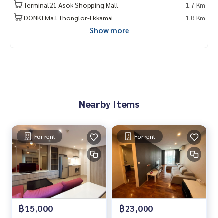
- Market Place ทองหล่อ
Terminal21 Asok Shopping Mall
1.7 Km
- Rain Hill
DONKI Mall Thonglor-Ekkamai
1.8 Km
- Park Lane เอกมัย
Show more
- รร.นานาชาติ Bangkok Prep
- รร.นานาชาติเอกมัย
- ม.กรุงเทพ
- รพ.สุขุมวิท
🥰 Contact
Line : @therealproperty
Nearby Items
https://lin.ee/SgMus7j
Wechat : TheRealP
WhatsApp :
+66 82 269 6289
โทร
092-628-9945
Baimint
For rent
For rent
Call
082-269-6289
Mo for EN/TH
#TheNichePrideSukhumvit49 #TheNiche #SenaDevelopme
nt #เสนาดีเวลลอปเม้นท์ #เดอะนิชสุขุมวิท49 #คอนโดให้เช่า #ค
อนโดให้เช่าราคาถูก #คอนโดใกล้มหาลัย #คอนโดใกล้รถไฟฟ้า #
คอนโดใกล้bts
฿15,000
฿23,000