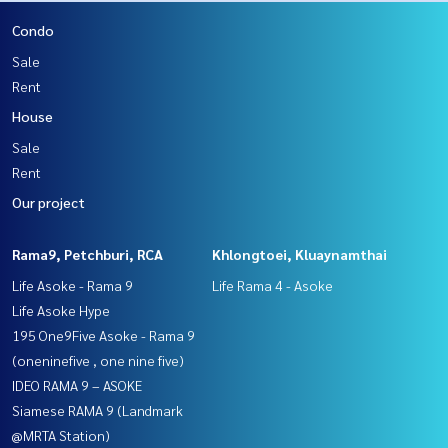
Condo
Sale
Rent
House
Sale
Rent
Our project
Rama9, Petchburi, RCA
Khlongtoei, Kluaynamthai
Life Asoke - Rama 9
Life Rama 4 - Asoke
Life Asoke Hype
195 One9Five Asoke - Rama 9
(oneninefive , one nine five)
IDEO RAMA 9 – ASOKE
Siamese RAMA 9 (Landmark
@MRTA Station)