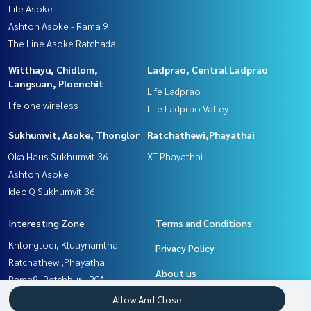
Life Asoke
Ashton Asoke - Rama 9
The Line Asoke Ratchada
Witthayu, Chidlom,
Ladprao, Central Ladprao
Langsuan, Ploenchit
Life Ladprao
life one wireless
Life Ladprao Valley
Sukhumvit, Asoke, Thonglor
Ratchathewi,Phayathai
Oka Haus Sukhumvit 36
XT Phayathai
Ashton Asoke
Ideo Q Sukhumvit 36
Interesting Zone
Terms and Conditions
Khlongtoei, Kluaynamthai
Privacy Policy
Ratchathewi,Phayathai
About us
Rama9, Petchburi, RCA
Sukhumvit, Asoke, Thonglor
How to sale-rent
Allow And Close