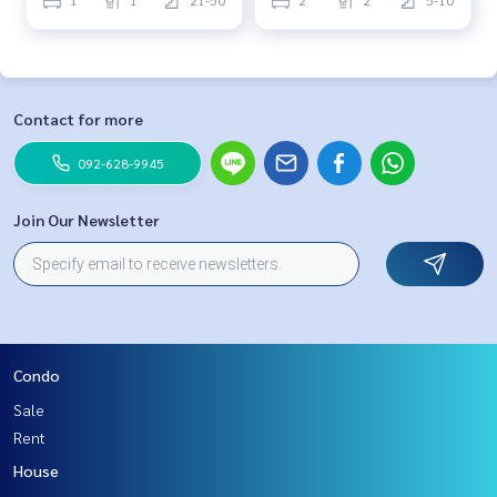
Contact for more
092-628-9945
Join Our Newsletter
Condo
Sale
Rent
House