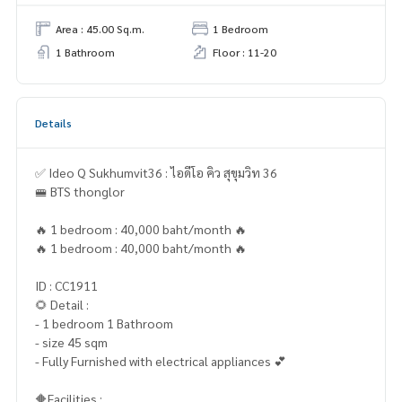
Area : 45.00 Sq.m.
1 Bedroom
1 Bathroom
Floor : 11-20
Details
✅ Ideo Q Sukhumvit36 : ไอดีโอ คิว สุขุมวิท 36
🚝 BTS thonglor
🔥 1 bedroom : 40,000 baht/month 🔥
🔥 1 bedroom : 40,000 baht/month 🔥
ID : CC1911
🌻 Detail :
- 1 bedroom 1 Bathroom
- size 45 sqm
- Fully Furnished with electrical appliances 💕
🔶Facilities :