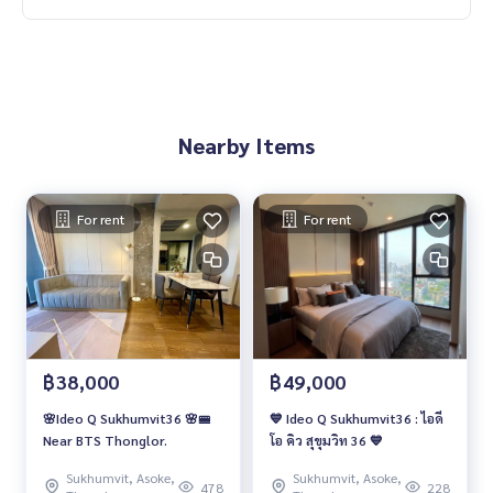
Nearby Items
For rent
For rent
฿38,000
฿49,000
🌸Ideo Q Sukhumvit36 🌸🚝
💙 Ideo Q Sukhumvit36 : ไอดี
Near BTS Thonglor.
โอ คิว สุขุมวิท 36 💙
Sukhumvit, Asoke,
Sukhumvit, Asoke,
478
228