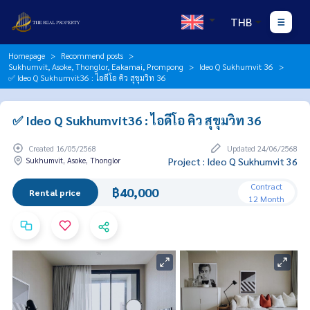
THB
Homepage
Recommend posts
Sukhumvit, Asoke, Thonglor, Eakamai, Prompong
Ideo Q Sukhumvit 36
✅ Ideo Q Sukhumvit36 : ไอดีโอ คิว สุขุมวิท 36
✅ Ideo Q Sukhumvit36 : ไอดีโอ คิว สุขุมวิท 36
Created 16/05/2568
Updated 24/06/2568
Sukhumvit, Asoke, Thonglor
Project : Ideo Q Sukhumvit 36
Contract
฿40,000
Rental price
12 Month