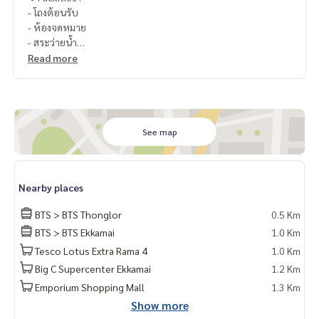
- โถงต้อนรับ
- ห้องจดหมาย
- สระว่ายน้ำ
- ฟิตเนส
Read more
- ซาวน่า + สตรีม
- ห้องสมุด
- Co-Working Space
- Golf Simulator
- สวนพักผ่อน
See map
- พื้นที่สีเขียวรอบโครงการ
- ที่จอดรถแบบ Auto Parking
- Access Card Control
Nearby places
- กล้องวงจรปิด
- รปภ. 24 ชม.
BTS > BTS Thonglor
0.5 Km
BTS > BTS Ekkamai
1.0 Km
🥰 Contact
Tesco Lotus Extra Rama 4
1.0 Km
Line : @therealproperty
Wechat : TheRealP
Big C Supercenter Ekkamai
1.2 Km
WhatsApp :
+66 82 269 6289
Emporium Shopping Mall
1.3 Km
Tel
092-628-9945
Baimint
Show more
Call
082-269-6289
Mo for EN/TH