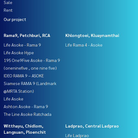
Sale
Rent
Our project
Rama9, Petchburi, RCA
Khlongtoei, Kluaynamthai
Life Asoke - Rama 9
Life Rama 4 - Asoke
Life Asoke Hype
195 One9Five Asoke - Rama 9
(oneninefive , one nine five)
IDEO RAMA 9 – ASOKE
Siamese RAMA 9 (Landmark
@MRTA Station)
Life Asoke
Ashton Asoke - Rama 9
The Line Asoke Ratchada
Witthayu, Chidlom,
Ladprao, Central Ladprao
Langsuan, Ploenchit
Life Ladprao