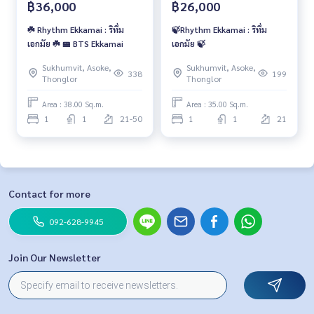
฿36,000
฿26,000
☘️ Rhythm Ekkamai : ริทึ่ม
🍃Rhythm Ekkamai : ริทึ่ม
เอกมัย ☘️ 🚝 BTS Ekkamai
เอกมัย 🍃
Sukhumvit, Asoke,
Sukhumvit, Asoke,
338
199
Thonglor
Thonglor
Area : 38.00 Sq.m.
Area : 35.00 Sq.m.
1
1
21-50
1
1
21
Contact for more
092-628-9945
Join Our Newsletter