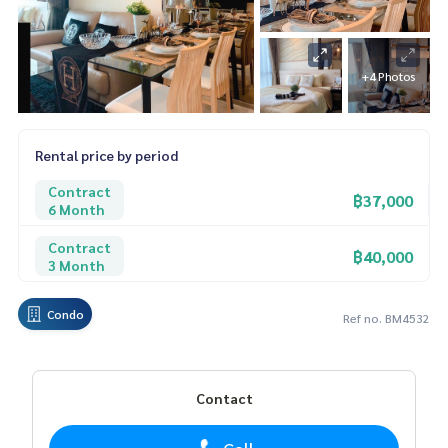
+4 Photos
Rental price by period
Contract
฿37,000
6 Month
Contract
฿40,000
3 Month
Condo
Ref no. BM4532
Contact