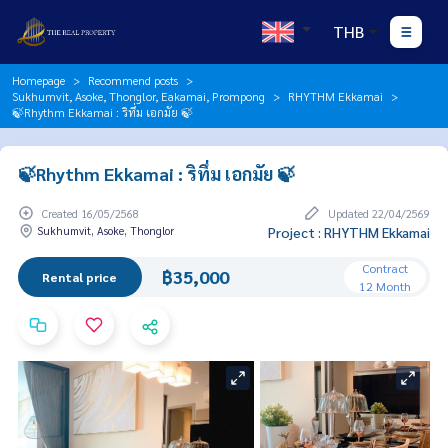
THB
Homepage
Recommend posts
Sukhumvit, Asoke, Thonglor, Eakamai, Prompong
RHYTHM Ekkamai
🍃Rhythm Ekkamai : ริทึ่ม เอกมัย 🍃
🍃Rhythm Ekkamai : ริทึ่ม เอกมัย 🍃
Created 16/05/2568
Updated 22/04/2569
Sukhumvit, Asoke, Thonglor
Project : RHYTHM Ekkamai
Contract
฿35,000
Rental price
12 Month