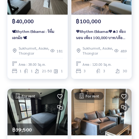
฿40,000
฿100,000
🕊️Rhythm Ekkamai : ริทึ่ม
💙Rhythm Ekkamai💙🔥3 ห้อง
เอกมัย 🕊️
นอน เพียง 100,000 บาท/เดือน
🔥
Sukhumvit, Asoke,
Sukhumvit, Asoke,
181
489
Thonglor
Thonglor
Area : 38.00 Sq.m.
Area : 120.00 Sq.m.
1
1
21-50
1
3
3
30
For rent
For rent
฿39,500