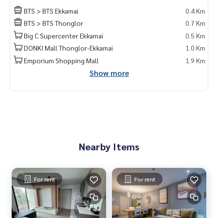
- Major เอกมัย 500 ม.
BTS > BTS Ekkamai
0.4 Km
- รพ.สุขุมวิท 550 ม.
BTS > BTS Thonglor
0.7 Km
- Park Lane 850 ม.
Big C Supercenter Ekkamai
0.5 Km
- Gateway เอกมัย 1.5 กม.
DONKI Mall Thonglor-Ekkamai
1.0 Km
🥰 Contact
Emporium Shopping Mall
1.9 Km
Line : @therealproperty
Show more
Wechat : TheRealP
WhatsApp :
+66 82 269 6289
Tel
092-628-9945
Baimint
Call
082-269-6289
Mo for EN/TH
Nearby Items
For rent
For rent