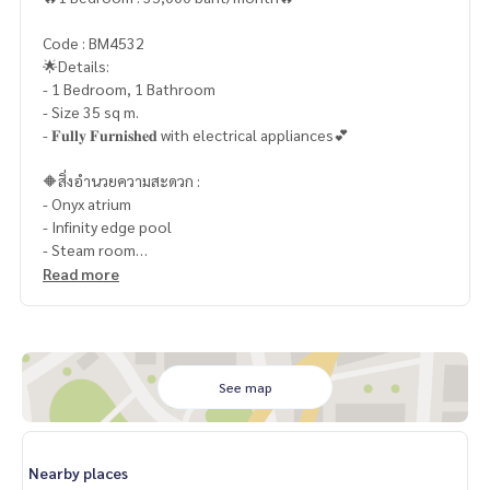
Code : BM4532
🌟Details:
- 1 Bedroom, 1 Bathroom
- Size 35 sq m.
- 𝐅𝐮𝐥𝐥𝐲 𝐅𝐮𝐫𝐧𝐢𝐬𝐡𝐞𝐝 with electrical appliances💕
🔶สิ่งอำนวยความสะดวก :
- Onyx atrium
- Infinity edge pool
- Steam room
- Sauna room
Read more
- Panoramic fitness
- Roof top garden
- Access Card Control
- CCTV
- รปภ. 24 ชม.
See map
📍สถานที่ใกล้เคียง :
- BTS เอกมัย 350 เมตร
Nearby places
- ตลาดสดเอกมัย 3.2 ม.