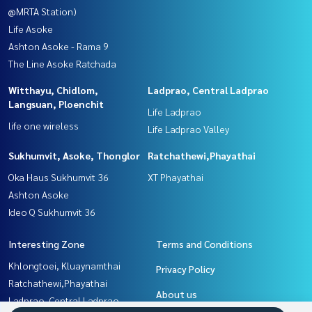
@MRTA Station)
Life Asoke
Ashton Asoke - Rama 9
The Line Asoke Ratchada
Witthayu, Chidlom,
Ladprao, Central Ladprao
Langsuan, Ploenchit
Life Ladprao
life one wireless
Life Ladprao Valley
Sukhumvit, Asoke, Thonglor
Ratchathewi,Phayathai
Oka Haus Sukhumvit 36
XT Phayathai
Ashton Asoke
Ideo Q Sukhumvit 36
Interesting Zone
Terms and Conditions
Khlongtoei, Kluaynamthai
Privacy Policy
Ratchathewi,Phayathai
About us
Ladprao, Central Ladprao