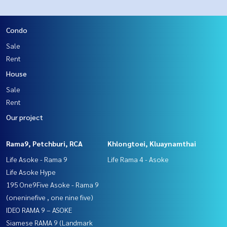
Condo
Sale
Rent
House
Sale
Rent
Our project
Rama9, Petchburi, RCA
Khlongtoei, Kluaynamthai
Life Asoke - Rama 9
Life Rama 4 - Asoke
Life Asoke Hype
195 One9Five Asoke - Rama 9
(oneninefive , one nine five)
IDEO RAMA 9 – ASOKE
Siamese RAMA 9 (Landmark