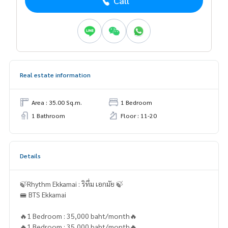
Call
Real estate information
Area : 35.00 Sq.m.
1 Bedroom
1 Bathroom
Floor : 11-20
Details
🍃Rhythm Ekkamai : ริทึ่ม เอกมัย 🍃
🚝 BTS Ekkamai
🔥1 Bedroom : 35,000 baht/month🔥
🔥1 Bedroom : 35,000 baht/month🔥