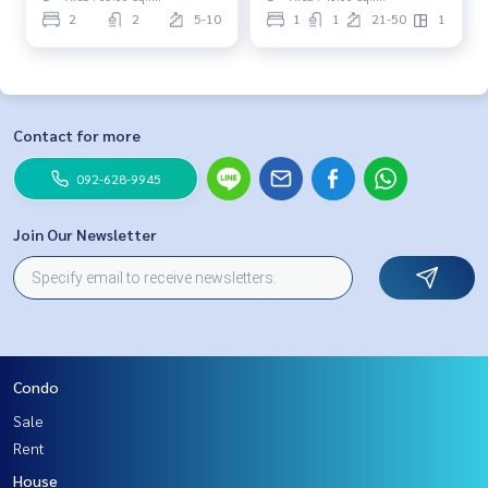
2
2
5-10
1
1
21-50
1
Contact for more
092-628-9945
Join Our Newsletter
Condo
Sale
Rent
House