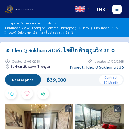
THB
Homepage
Recommend posts
Sukhumvit, Asoke, Thonglor, Eakamai, Prompong
Ideo Q Sukhumvit 36
🌷 Ideo Q Sukhumvit36 : ไอดีโอ คิว สุขุมวิท 36 🌷
🌷 Ideo Q Sukhumvit36 : ไอดีโอ คิว สุขุมวิท 36 🌷
Created 19/05/2568
Updated 19/05/2568
Sukhumvit, Asoke, Thonglor
Project : Ideo Q Sukhumvit 36
Contract
฿39,000
Rental price
12 Month