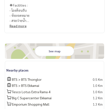
🔶Facilities :
- โถงต้อนรับ
- ห้องจดหมาย
- สระว่ายน้ำ
- ฟิตเนส
Read more
- ซาวน่า + สตรีม
- ห้องสมุด
- Co-Working Space
- Golf Simulator
- สวนพักผ่อน
See map
- พื้นที่สีเขียวรอบโครงการ
- ที่จอดรถแบบ Auto Parking
- Access Card Control
Nearby places
- กล้องวงจรปิด
- รปภ. 24 ชม.
BTS > BTS Thonglor
0.5 Km
BTS > BTS Ekkamai
1.0 Km
🥰 Contact
Tesco Lotus Extra Rama 4
1.0 Km
Line : @therealproperty
Wechat : TheRealP
Big C Supercenter Ekkamai
1.2 Km
WhatsApp :
+66 82 269 6289
Emporium Shopping Mall
1.3 Km
Tel
092-628-9945
Baimint