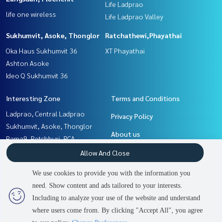
Life Ladprao
life one wireless
Life Ladprao Valley
Sukhumvit, Asoke, Thonglor
Ratchathewi,Phayathai
Oka Haus Sukhumvit 36
XT Phayathai
Ashton Asoke
Ideo Q Sukhumvit 36
Interesting Zone
Terms and Conditions
Ladprao, Central Ladprao
Privacy Policy
Sukhumvit, Asoke, Thonglor
About us
Rama9, Petchburi, RCA
Ratchathewi,Phayathai
How to sale-rent
Allow And Close
Witthayu, Chidlom, Langsuan,
Contact
We use cookies to provide you with the information you
Ploenchit
need. Show content and ads tailored to your interests.
2
people are viewing
Khlongtoei, Kluaynamthai
Including to analyze your use of the website and understand
where users come from. By clicking "Accept All", you agree
Contact us