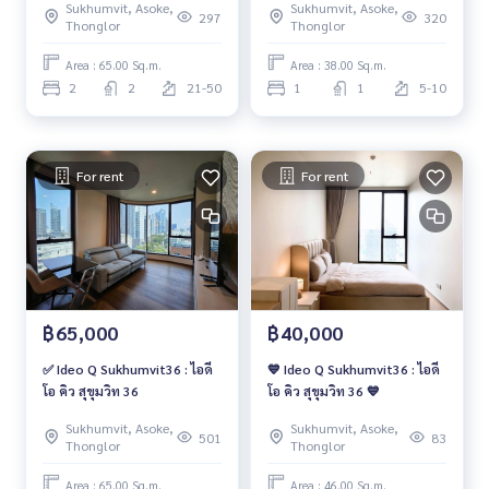
Sukhumvit, Asoke,
Sukhumvit, Asoke,
297
320
Thonglor
Thonglor
Area : 65.00 Sq.m.
Area : 38.00 Sq.m.
2
2
21-50
1
1
5-10
For rent
For rent
฿65,000
฿40,000
✅ Ideo Q Sukhumvit36 : ไอดี
💙 Ideo Q Sukhumvit36 : ไอดี
โอ คิว สุขุมวิท 36
โอ คิว สุขุมวิท 36 💙
Sukhumvit, Asoke,
Sukhumvit, Asoke,
501
83
Thonglor
Thonglor
Area : 65.00 Sq.m.
Area : 46.00 Sq.m.