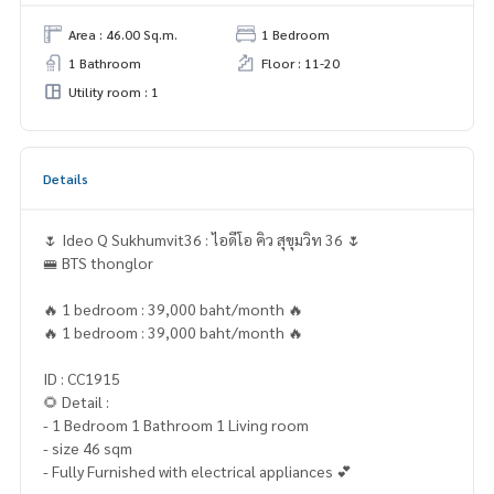
Area : 46.00 Sq.m.
1 Bedroom
1 Bathroom
Floor : 11-20
Utility room : 1
Details
🌷 Ideo Q Sukhumvit36 : ไอดีโอ คิว สุขุมวิท 36 🌷
🚝 BTS thonglor
🔥 1 bedroom : 39,000 baht/month 🔥
🔥 1 bedroom : 39,000 baht/month 🔥
ID : CC1915
🌻 Detail :
- 1 Bedroom 1 Bathroom 1 Living room
- size 46 sqm
- Fully Furnished with electrical appliances 💕