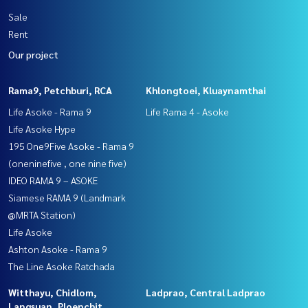
Sale
Rent
Our project
Rama9, Petchburi, RCA
Khlongtoei, Kluaynamthai
Life Asoke - Rama 9
Life Rama 4 - Asoke
Life Asoke Hype
195 One9Five Asoke - Rama 9
(oneninefive , one nine five)
IDEO RAMA 9 – ASOKE
Siamese RAMA 9 (Landmark
@MRTA Station)
Life Asoke
Ashton Asoke - Rama 9
The Line Asoke Ratchada
Witthayu, Chidlom,
Ladprao, Central Ladprao
Langsuan, Ploenchit