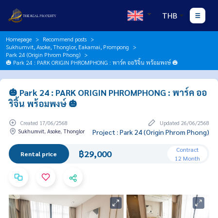
THB
Homepage
Recommend posts
Sukhumvit, Asoke, Thonglor, Eakamai, Prompong
Park 24 (Origin Phrom Phong)
🎃 Park 24 : PARK ORIGIN PHROMPHONG : พาร์ค ออริจิ้น พร้อมพงษ์ 🎃
🎃 Park 24 : PARK ORIGIN PHROMPHONG : พาร์ค ออ
ริจิ้น พร้อมพงษ์ 🎃
Created 17/06/2568
Updated 26/06/2568
Sukhumvit, Asoke, Thonglor
Project : Park 24 (Origin Phrom Phong)
Contract
฿29,000
Rental price
12 Month