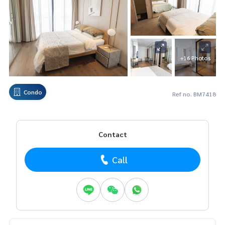
+16 Photos
Condo
Ref no. BM7418
Contact
Call