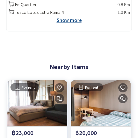
Line : @therealproperty
EmQuartier
0.8 Km
Wechat : TheRealP
Tesco Lotus Extra Rama 4
1.0 Km
WhatsApp :
+66 82 269 6289
Show more
Tel
092-628-9945
Baimint
Call
082-269-6289
Mo for EN/TH
Nearby Items
For rent
For rent
฿23,000
฿20,000