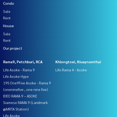
Condo
Sale
Rent
House
Sale
Rent
Our project
Rama9, Petchburi, RCA
Khlongtoei, Kluaynamthai
Life Asoke - Rama 9
Life Rama 4 - Asoke
Life Asoke Hype
195 One9Five Asoke - Rama 9
(oneninefive , one nine five)
IDEO RAMA 9 – ASOKE
Siamese RAMA 9 (Landmark
@MRTA Station)
Life Asoke