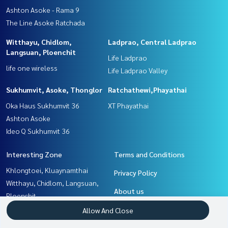
Ashton Asoke - Rama 9
The Line Asoke Ratchada
Witthayu, Chidlom,
Ladprao, Central Ladprao
Langsuan, Ploenchit
Life Ladprao
life one wireless
Life Ladprao Valley
Sukhumvit, Asoke, Thonglor
Ratchathewi,Phayathai
Oka Haus Sukhumvit 36
XT Phayathai
Ashton Asoke
Ideo Q Sukhumvit 36
Interesting Zone
Terms and Conditions
Khlongtoei, Kluaynamthai
Privacy Policy
Witthayu, Chidlom, Langsuan,
About us
Ploenchit
Sukhumvit, Asoke, Thonglor
How to sale-rent
Allow And Close
Rama9, Petchburi, RCA
Contact