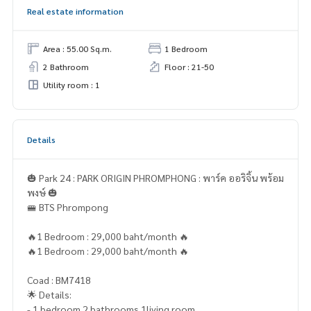
Real estate information
Area : 55.00 Sq.m.
1 Bedroom
2 Bathroom
Floor : 21-50
Utility room : 1
Details
🎃 Park 24 : PARK ORIGIN PHROMPHONG : พาร์ค ออริจิ้น พร้อม
พงษ์ 🎃
🚝 BTS Phrompong
🔥1 Bedroom : 29,000 baht/month 🔥
🔥1 Bedroom : 29,000 baht/month 🔥
Coad : BM7418
🌟 Details:
- 1 bedroom 2 bathrooms 1living room