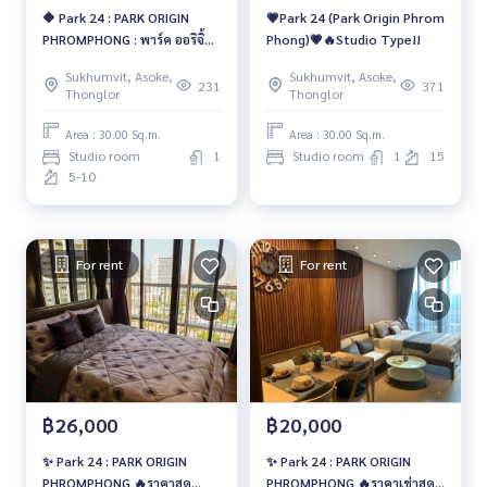
🔶 Park 24 : PARK ORIGIN
💗Park 24 (Park Origin Phrom
PHROMPHONG : พาร์ค ออริจิ้น
Phong)💗🔥Studio Type!!
พร้อมพงษ์ 🔶
Sukhumvit, Asoke,
Sukhumvit, Asoke,
231
371
Thonglor
Thonglor
Area : 30.00 Sq.m.
Area : 30.00 Sq.m.
Studio room
1
Studio room
1
15
5-10
For rent
For rent
฿26,000
฿20,000
✨ Park 24 : PARK ORIGIN
✨ Park 24 : PARK ORIGIN
PHROMPHONG 🔥ราคาสุด
PHROMPHONG 🔥ราคาเช่าสุด