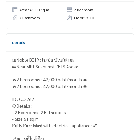
Area : 61.00 Sq.m.
2 Bedroom
2 Bathroom
Floor : 5-10
Details
🎀Noble BE19 : โนเบิล บีไนน์ทีน🎀
🚝Near MRT Sukhumvit/BTS Asoke
🔥2 bedrooms : 42,000 baht/month 🔥
🔥2 bedrooms : 42,000 baht/month 🔥
ID : CC2262
🌻Details :
- 2 Bedrooms, 2 Bathrooms
- Size 61 sq.m.
𝐅𝐮𝐥𝐥𝐲 𝐅𝐮𝐫𝐧𝐢𝐬𝐡𝐞𝐝 with electrical appliances💕
📍สถานที่ใกล้เคียง :