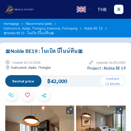
THB
Homepage
Recommend posts
Sukhumvit, Asoke, Thonglor, Eakamai, Prompong
Noble BE 19
🎀Noble BE19 : โนเบิล บีไนน์ทีน🎀
🎀Noble BE19 : โนเบิล บีไนน์ทีน🎀
Created 29/12/2568
Updated 16/05/2569
Sukhumvit, Asoke, Thonglor
Project : Noble BE 19
Contract
฿42,000
Rental price
12 Month