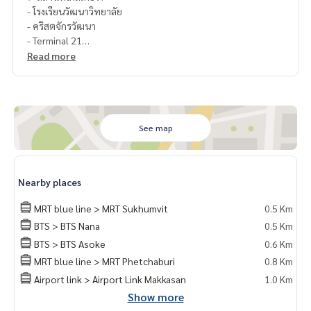
- โรงเรียนวัฒนาวิทยาลัย
- คริสตจักรวัฒนา
- Terminal 21
- Robinson
Read more
- มศว
- Interchange 21
- Central Embassy
- Central ชิดลม
- สวนสาธารณะเบญจกิตติ
See map
- Emporium
- Emquartier
- สวนสาธารณะเบญจสิริ
Nearby places
- โรงพยาบาลบำรุงราษฎร์
MRT blue line > MRT Sukhumvit
0.5 Km
🥰 Contact
BTS > BTS Nana
0.5 Km
Line : @therealproperty
BTS > BTS Asoke
0.6 Km
Wechat : TheRealP
WhatsApp :
+66 82 269 6289
MRT blue line > MRT Phetchaburi
0.8 Km
Tel
092-628-9945
Baimint
Airport link > Airport Link Makkasan
1.0 Km
Call
082-269-6289
Mo for EN/TH
Show more