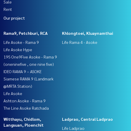
Sale
Rent
Our project
Rama9, Petchburi, RCA
Khlongtoei, Kluaynamthai
Life Asoke - Rama 9
Life Rama 4 - Asoke
Life Asoke Hype
195 One9Five Asoke - Rama 9
(oneninefive , one nine five)
IDEO RAMA 9 – ASOKE
Siamese RAMA 9 (Landmark
@MRTA Station)
Life Asoke
Ashton Asoke - Rama 9
The Line Asoke Ratchada
Witthayu, Chidlom,
Ladprao, Central Ladprao
Langsuan, Ploenchit
Life Ladprao