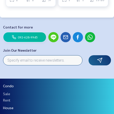
Contact for more
092-628-9945
Join Our Newsletter
Condo
Sale
Rent
House