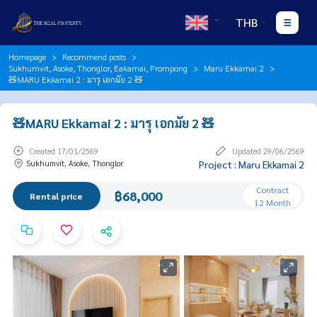
THB
Homepage
Recommend posts
Sukhumvit, Asoke, Thonglor, Eakamai, Prompong
Maru Ekkamai 2
🧸MARU Ekkamai 2 : มารุ เอกมัย 2 🧸
🧸MARU Ekkamai 2 : มารุ เอกมัย 2 🧸
Created 17/01/2569
Updated 29/06/2569
Sukhumvit, Asoke, Thonglor
Project : Maru Ekkamai 2
Contract
฿68,000
Rental price
12 Month