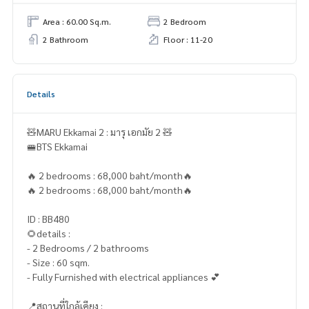
Area : 60.00 Sq.m.
2 Bedroom
2 Bathroom
Floor : 11-20
Details
🧸MARU Ekkamai 2 : มารุ เอกมัย 2 🧸
🚝BTS Ekkamai
🔥 2 bedrooms : 68,000 baht/month🔥
🔥 2 bedrooms : 68,000 baht/month🔥
ID : BB480
🌻details :
- 2 Bedrooms / 2 bathrooms
- Size : 60 sqm.
- Fully Furnished with electrical appliances 💕
📍สถานที่ใกล้เคียง :