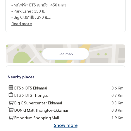
- รถไฟฟ้า BTS เอกมัย : 450 เมตร
- Park Lane : 150 ม.
- Big C เอกมัย : 290 ม.
- Major เอกมัย : 550 ม.
Read more
- Gateway เอกมัย : 650 ม.
- Donki Mall 750 ม.
- J Avenue : 1.4 กม.
- Tops ทองหล่อ : 1.6 กม.
- Emporium : 2.5 กม.
See map
- EmQuatier : 2.5 กม.
🥰 Contact
Nearby places
Line : @therealproperty
Wechat : TheRealP
BTS > BTS Ekkamai
0.6 Km
WhatsApp :
+66 82 269 6289
BTS > BTS Thonglor
0.7 Km
Tel
092-628-9945
Baimint
Big C Supercenter Ekkamai
0.3 Km
Call
082-269-6289
Mo for EN/TH
DONKI Mall Thonglor-Ekkamai
0.8 Km
Emporium Shopping Mall
1.9 Km
Show more