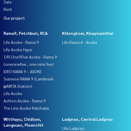
Sale
Rent
Our project
Rama9, Petchburi, RCA
Khlongtoei, Kluaynamthai
Life Asoke - Rama 9
Life Rama 4 - Asoke
Life Asoke Hype
195 One9Five Asoke - Rama 9
(oneninefive , one nine five)
IDEO RAMA 9 – ASOKE
Siamese RAMA 9 (Landmark
@MRTA Station)
Life Asoke
Ashton Asoke - Rama 9
The Line Asoke Ratchada
Witthayu, Chidlom,
Ladprao, Central Ladprao
Langsuan, Ploenchit
Life Ladprao