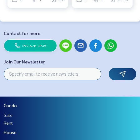
Contact for more
092-628-9945
Join Our Newsletter
Condo
Sale
Rent
House