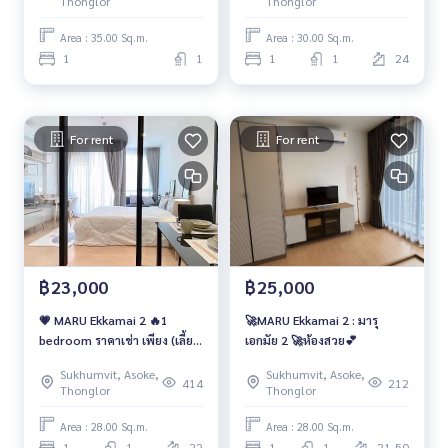
Thonglor
Thonglor
Area : 35.00 Sq.m.
Area : 30.00 Sq.m.
1
1
1
1
24
For rent
For rent
฿23,000
฿25,000
💗 MARU Ekkamai 2 🔥1
🚀MARU Ekkamai 2 : มารุ
bedroom ราคาเช่า เพียง (เลี้ยง
เอกมัย 2 🚀ห้องสวย💕
สัตว์ได้ Pet friendly🐶🐱)
Sukhumvit, Asoke,
Sukhumvit, Asoke,
414
212
Thonglor
Thonglor
Area : 28.00 Sq.m.
Area : 28.00 Sq.m.
1
1
22
1
1
21-50