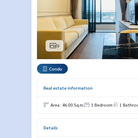
9
Condo
Real estate information
Area : 46.00 Sq.m.
1 Bedroom
1 Bathro
Details