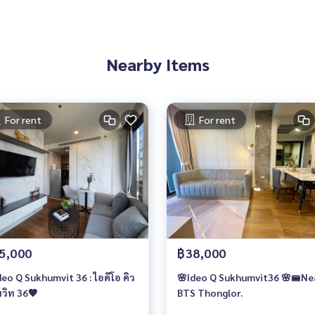
Nearby Items
For rent
For rent
5,000
฿38,000
deo Q Sukhumvit 36 : ไอดีโอ คิว
🌸Ideo Q Sukhumvit36 🌸🚝Ne
มวิท 36🧡
BTS Thonglor.