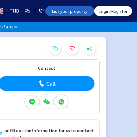
THB
List your property
Login/Register
ขุมวิท 36 💙
Contact
Call
or fill out the information for us to contact