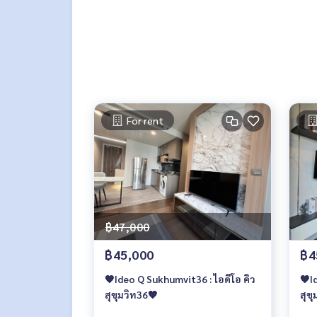
- สวนพักผ่อน
- พื้นที่สีเขียวรอบโครงการ
- ที่จอดรถแบบ Auto Parking
- Access Card Control
- กล้องวงจรปิด
- รปภ. 24 ชม.
🥰 Contact
For rent
Line : @therealproperty
Wechat : TheRealP
WhatsApp :
+66 82 269 6289
Tel
092-628-9945
Baimint
Call
082-269-6289
Mo for EN/TH
฿47,000
฿45,000
฿4
🧡Ideo Q Sukhumvit36 : ไอดีโอ คิว
🧡I
สุขุมวิท36🧡
สุขุ