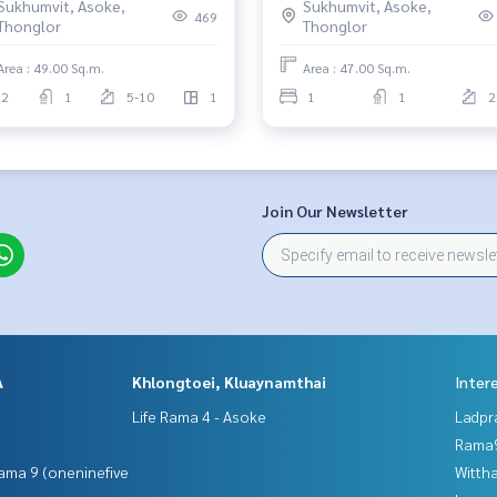
Sukhumvit, Asoke,
Sukhumvit, Asoke,
469
Thonglor
Thonglor
Area : 49.00 Sq.m.
Area : 47.00 Sq.m.
2
1
5-10
1
1
1
2
Join Our Newsletter
A
Khlongtoei, Kluaynamthai
Inter
Life Rama 4 - Asoke
Ladpr
Rama9
ama 9 (oneninefive
Wittha