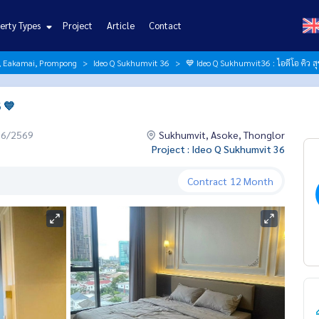
erty Types
Project
Article
Contact
r, Eakamai, Prompong
Ideo Q Sukhumvit 36
💙 Ideo Q Sukhumvit36 : ไอดีโอ คิว สุ
 💙
06/2569
Sukhumvit, Asoke, Thonglor
Project : Ideo Q Sukhumvit 36
Contract
12 Month