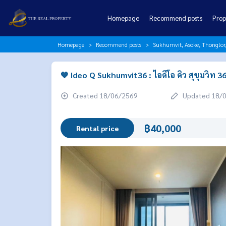
Homepage
Recommend posts
Prop
Homepage
Recommend posts
Sukhumvit, Asoke, Thonglo
💙 Ideo Q Sukhumvit36 : ไอดีโอ คิว สุขุมวิท 36
Created 18/06/2569
Updated 18/
฿40,000
Rental price