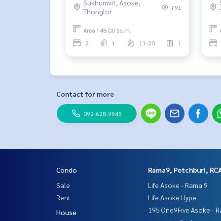
Sukhumvit, Asoke,
791
Thonglor
Area : 48.00 Sq.m.
2
1
11-20
1
Contact for more
092-628-9945
Condo
Rama9, Petchburi, RC
Sale
Life Asoke - Rama 9
Rent
Life Asoke Hype
195 One9Five Asoke - R
House