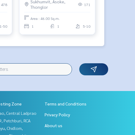
Sukhumvit, Asoke,
478
171
Thonglor
Area : 46.00 Sq.m.
1-50
1
1
5-10
esting Zone
Terms and Conditions
ao, Central Ladprao
Privacy Policy
, Petchburi, RCA
About us
yu, Chidlom,